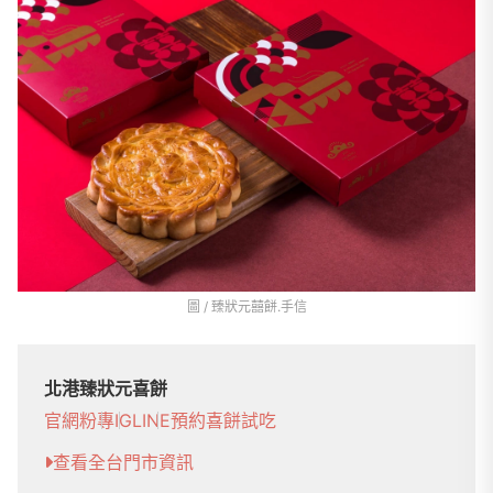
圖 / 臻狀元囍餅.手信
北港臻狀元喜餅
官網
粉專
IG
LINE
預約喜餅試吃
查看全台門市資訊