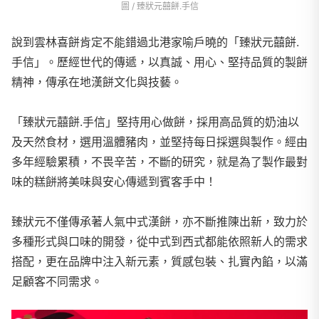
圖 / 臻狀元囍餅.手信
說到雲林喜餅肯定不能錯過北港家喻戶曉的「臻狀元囍餅.
手信」。歷經世代的傳遞，以真誠、用心、堅持品質的製餅
精神，傳承在地漢餅文化與技藝。
「臻狀元囍餅.手信」堅持用心做餅，採用高品質的奶油以
及天然食材，選用溫體豬肉，並堅持每日採選與製作。經由
多年經驗累積，不畏辛苦，不斷的研究，就是為了製作最對
味的糕餅將美味與安心傳遞到賓客手中！
臻狀元不僅傳承著人氣中式漢餅，亦不斷推陳出新，致力於
多種形式與口味的開發，從中式到西式都能依照新人的需求
搭配，更在品牌中注入新元素，質感包裝、扎實內餡，以滿
足顧客不同需求。