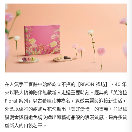
在人氣手工喜餅中始終屹立不搖的【RIVON 禮坊】，40 年
來以職人精神陪伴無數新人走過重要時刻。經典的「芙洛拉
Floral 系列」以古希臘花神為名，象徵美麗與迎接新生活，
外盒以優雅的甜豌豆花勾勒出「美好愛情」的畫卷，並以細
膩燙金與粉嫩色調交織出如藝術品般的浪漫質感，是許多質
感新人的口袋名單。