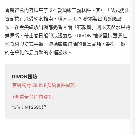
喜餅禮盒內容匯集了 24 款頂級工藝糕餅，其中「法式奶油
雪茄捲」深受網友推崇，職人手工 2 秒捲製出的酥脆層
次，在舌尖綻放出濃郁奶香。而「花韻餅」則以天然水果熬
煮果醬，帶出春日般的浪漫氣息。RIVON 禮坊堅持嚴選在
地食材與法式手藝，透過層層鋪陳的豐富品項，將對「你」
的在乎化作最真摯的幸福滋味。
RIVON禮坊
官網
粉專
IG
LINE
預約喜餅試吃
查看全台門市資訊
價位：NT$580起