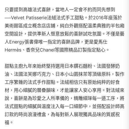
只要提到高雄法式喜餅，當地人一定會不約而同先想到
──Velvet Patisserie法絨法式手工甜點。於2016年座落於
美術館區成立概念店店鋪，純白外觀搭配溫柔典雅的半包廂
空間設計，提供準新人愜意放鬆的喜餅試吃氛圍。不僅是藝
人Energy張書偉唯一指定的喜餅品牌，更是愛馬仕
Hermès、香奈兒Chanel等國際精品訂製指定點心。
甜點主廚九年來始終堅持選用日本鑽石麵粉、法國發酵奶
油、法國法芙娜巧克力、日本小山園抹茶等頂級原料，製作
工序繁雜的法式手作甜點。法絨相信只有原始純粹的好食
材，用心細膩的層疊韻味，才能讓家人安心享用。對法絨來
說，喜餅是為珍愛之人所準備的，精雕細琢每一道工序，將
法式甜點的細膩與溫度注入每一口細節中，並搭配設計師高
訂款的時尚浪漫禮盒，為每對新人展現獨具品味的質感祝
福。