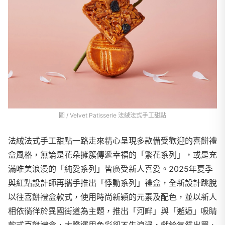
圖 / Velvet Patisserie 法絨法式手工甜點
法絨法式手工甜點一路走來精心呈現多款備受歡迎的喜餅禮
盒風格，無論是花朵擁簇傳遞幸福的「繁花系列」，或是充
滿唯美浪漫的「純愛系列」皆廣受新人喜愛。2025年夏季
與紅點設計師再攜手推出「悸動系列」禮盒，全新設計跳脫
以往喜餅禮盒款式，使用時尚新穎的元素及配色，並以新人
相依徜徉於異國街道為主題，推出「河畔」與「邂逅」吸睛
款式喜餅禮盒，大膽運用色彩卻不失浪漫，獻給氣質出眾、