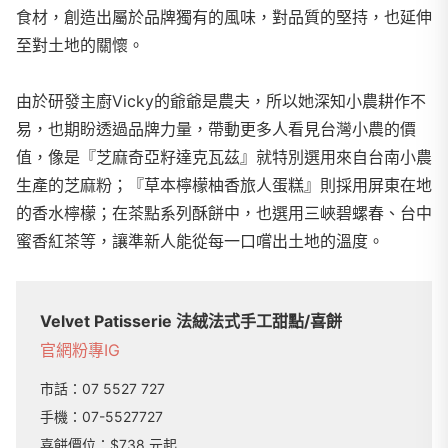
食材，創造出屬於品牌獨有的風味，對品質的堅持，也延伸
至對土地的關懷。
由於研發主廚Vicky的爺爺是農夫，所以她深知小農耕作不
易，也期盼透過品牌力量，帶動更多人看見台灣小農的價
值，像是『芝麻奇亞籽達克瓦茲』就特別選用來自台南小農
生產的芝麻粉；『草本檸檬柚香旅人蛋糕』則採用屏東在地
的香水檸檬；在茶點系列酥餅中，也選用三峽碧螺春、台中
蜜香紅茶等，讓準新人能從每一口嚐出土地的溫度。
Velvet Patisserie 法絨法式手工甜點/喜餅
官網
粉專
IG
市話：
07 5527 727
手機：
07-5527727
喜餅價位：$738 元起