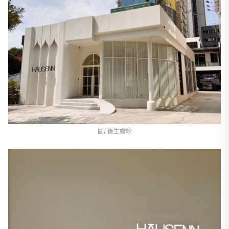
圖/ 後生婚紗