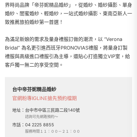
界時尚品牌「帝芬妮精品婚紗」，從婚紗、婚紗攝影、單身
婚紗、閨蜜婚紗、輕婚紗，一站式婚紗攝影、東南亞新人一
致推薦旅拍婚紗第一首選！
為滿足新娘的需求及量身禮服訂做的潮流，以 ”Verona
Bridal” 為名更引進西班牙PRONOVIAS禮服，將量身訂製
禮服與高級進口禮服引為主導，還貼心打造獨立VIP室，給
客戶獨一無二的享受空間。
台中帝芬妮精品婚紗
官網
粉專
IG
LINE
搶先預約檔期
地址：
台中市中區三民路二段140號
諮詢可先網路預約～
市話：
04 2225 8855
服務時間１１：００－２１：００