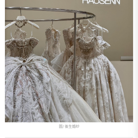
圖/ 後生婚紗