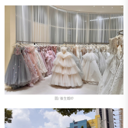
圖/ 後生婚紗