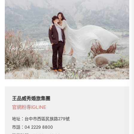
王品威秀婚旅集團
官網
粉專
IG
LINE
地址：
台中市西區民族路279號
市話：
04 2229 8800