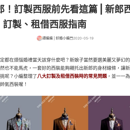
！訂製西服前先看這篇 | 新郎西
| 訂製、租借西服指南
譚編編 | 好婚小編
2020-05-19
定都在煩惱婚禮當天該穿什麼吧？新娘子當然要選美麗又夢幻的
然也不能馬虎，一套好的西裝能夠襯托出新郎的身材線條，讓新
挑呢？小編整理了
八大訂製及租借西裝時的常見問題
，並一一為
帥氣西裝喔！