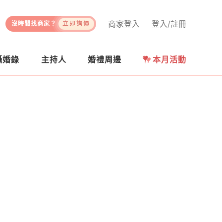
商家登入
登入/註冊
沒時間找商家？
立即詢價
攝婚錄
主持人
婚禮周邊
本月活動