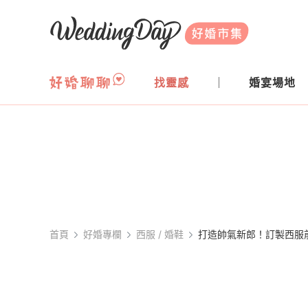
WeddingDay 好婚市集
找靈感
婚宴場地
首頁
好婚專欄
⻄服 / 婚鞋
打造帥氣新郎！訂製西服前先