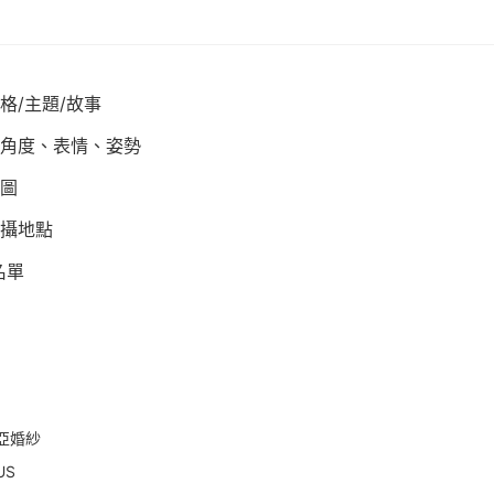
格/主題/故事
角度、表情、姿勢
圖
攝地點
名單
 蘿亞婚紗
US