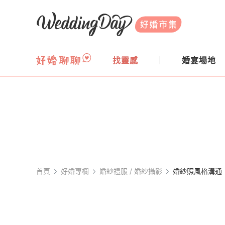
WeddingDay 好婚市集
找靈感
婚宴場地
首頁
好婚專欄
婚紗禮服 / 婚紗攝影
婚紗照風格溝通