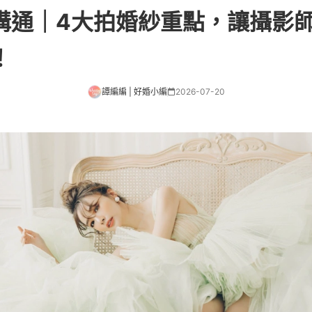
溝通｜4大拍婚紗重點，讓攝影
！
譚編編 | 好婚小編
2026-07-20