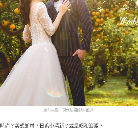
(圖片來源：現代法國婚紗攝影）
時尚？美式鄉村？日系小清新？或是昭和浪漫？