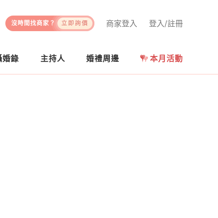
商家登入
登入/註冊
沒時間找商家？
立即詢價
攝婚錄
主持人
婚禮周邊
本月活動