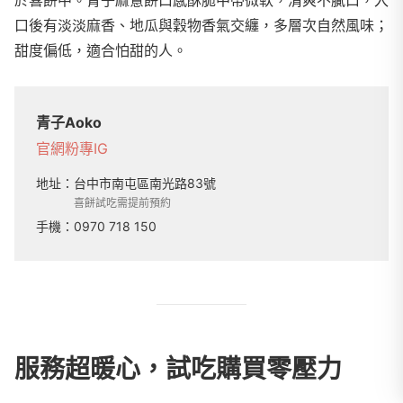
於喜餅中。青子麻薏餅口感酥脆中帶微軟，清爽不膩口，入
口後有淡淡麻香、地瓜與穀物香氣交纏，多層次自然風味；
甜度偏低，適合怕甜的人。
青子Aoko
官網
粉專
IG
地址：
台中市南屯區南光路83號
喜餅試吃需提前預約
手機：
0970 718 150
服務超暖心，試吃購買零壓力