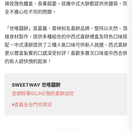
燥玫瑰色鐵盒，長輩超愛，就連中式大餅都提供夾鏈袋，完
全不擔心吃不完的問題。
「世唯囍餅」是嘉義、雲林知名喜餅品牌，堅持以天然、頂
級食材製作，提供多種組合的中西式喜餅禮盒及特色口味搭
配。中式漢餅提供了三種人氣口味可供新人挑選，西式喜餅
更以豐富紮實的口感深受好評！喜歡多層次口味或中西合併
的新人趕快預約起來！
SWEETWAY 世唯囍餅
官網
粉專
IG
LINE
預約喜餅試吃
查看全台門市資訊