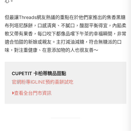
心。
但最讓Threads網友熱議的重點在於他們家推出的焦香黑糖
布列塔尼酥餅，口感清爽、不膩口，酸甜平衡得宜，內餡柔
軟又帶有果香，每口咬下都像品嚐下午茶的幸福瞬間，非常
適合怕甜的新娘或親友。主打減油減糖，符合無糖派的口
味，對注重健康、在意添加物的人也很友善～
CUPETIT 卡柏蒂精品甜點
官網
粉專
IG
LINE
預約喜餅試吃
查看全台門市資訊