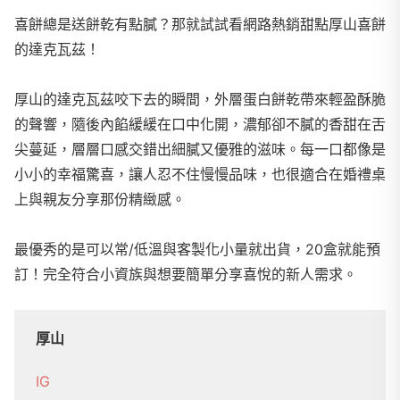
喜餅總是送餅乾有點膩？那就試試看網路熱銷甜點厚山喜餅
的達克瓦茲！
厚山的達克瓦茲咬下去的瞬間，外層蛋白餅乾帶來輕盈酥脆
的聲響，隨後內餡緩緩在口中化開，濃郁卻不膩的香甜在舌
尖蔓延，層層口感交錯出細膩又優雅的滋味。每一口都像是
小小的幸福驚喜，讓人忍不住慢慢品味，也很適合在婚禮桌
上與親友分享那份精緻感。
最優秀的是可以常/低溫與客製化小量就出貨，20盒就能預
訂！完全符合小資族與想要簡單分享喜悅的新人需求。
厚山
IG