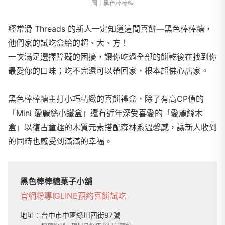
圖｜黑色棒棒糖
經常滑 Threads 的新人一定知道這間喜餅—黑色棒棒糖，
他們家的試吃盒給的超、大、方！
一次滿足選擇障礙的困擾，讓你吃過全部的餅乾後在找到你
最愛你的口味；吃不完還可以帶回家，根本超佛心店家。
黑色棒棒糖主打小巧精緻的喜餅禮盒，除了有高CP值的
「Mini 愛麗絲小鐵盒」還有近年深受喜愛的「愛麗絲木
盒」以復古童趣的木質元素搭配森林系溫馨感，讓新人收到
的同時也感受到滿滿的幸福。
黑色棒棒糖菓子小舖
官網
粉專
IG
LINE
預約喜餅試吃
地址：
台中市中區綠川西街97號