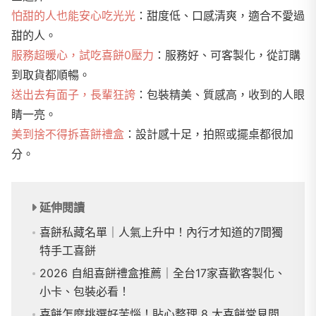
怕甜的人也能安心吃光光
：甜度低、口感清爽，適合不愛過
甜的人。
服務超暖心，試吃喜餅0壓力
：服務好、可客製化，從訂購
到取貨都順暢。
送出去有面子，長輩狂誇
：包裝精美、質感高，收到的人眼
睛一亮。
美到捨不得拆喜餅禮盒
：設計感十足，拍照或擺桌都很加
分。
延伸閱讀
喜餅私藏名單｜人氣上升中！內行才知道的7間獨
特手工喜餅
2026 自組喜餅禮盒推薦｜全台17家喜歡客製化、
小卡、包裝必看！
喜餅怎麼挑選好苦惱！貼心整理 8 大喜餅常見問