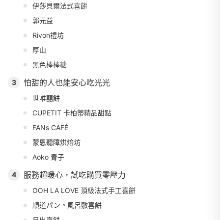
伊莎貝爾法式喜餅
郭元益
Rivon禮坊
厚山
黑色棒棒糖
怕甜的人也能安心吃光光
3
世唯囍餅
CUPETIT 卡柏蒂精品甜點
FANs CAFÉ
蒙恩聽障烘焙坊
Aoko 青子
服務超暖心，試吃購買零壓力
4
OOH LA LOVE 頂級法式手工喜餅
順道パン。風呂敷喜餅
日出喜餅