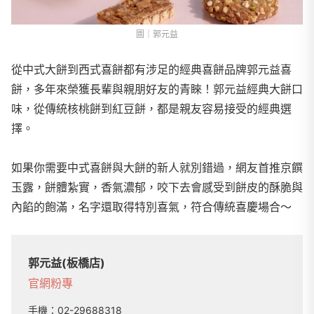
圖｜郭元益
從中式大餅到西式喜餅都有涉足的經典喜餅品牌郭元益喜
餅，多年來榮獲長輩與親朋好友的青睞！郭元益經典大餅口
味，從傳統核桃餅到紅豆餅，都是親友容易接受的經典選
擇。
如果你需要中式喜餅與大餅的新人就別錯過，網友首推京饌
玉露，餅體紮實，香氣濃郁，咬下去會感受到餅皮的酥脆與
內餡的飽滿，名字還取得特別喜氣，符合傳統喜慶場合～
郭元益(板橋店)
官網
粉專
手機：
02-29688318