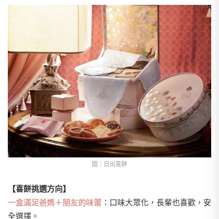
圖｜日出喜餅
【喜餅挑選方向】
一盒滿足爸媽＋朋友的味蕾
：口味大眾化，長輩也喜歡，安
全選擇。