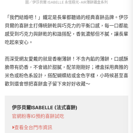
圖／伊莎貝爾 ISABELLE 永恆極光-AIR薄餅鐵盒系列
「我們結婚吧！」鐵定是長輩都聽過的經典喜餅品牌。伊莎
貝爾的喜餅主打傳統餅乾與巧克力的平衡口感，每一口都能
感受到巧克力與餅乾的和諧搭配，香氣濃郁但不膩，讓長輩
吃起來安心。
而深受網友愛戴的就是香榭薄餅！不含內餡的薄餅，口感酥
脆帶有奶香，不會過於甜膩，配茶剛剛好；禮盒採用典雅的
米色或粉色系設計，搭配蝴蝶結或金色字樣，小時候甚至喜
歡到還會想把喜餅盒子留下來好好收藏～
伊莎貝爾ISABELLE (法式喜餅)
官網
粉專
IG
預約喜餅試吃
查看全台門市資訊