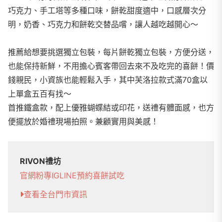
巧克力、手工塔等多種口味，餅乾甜度適中，口感層次分
明，奶香、巧克力和餅乾交替品嚐，讓人越吃越開心～
推薦給想要挑選獨立包裝，每片餅乾獨立包裝，方便分送，
也能保持新鮮，不用擔心賓客帶回去來不及吃完的喜餅！價
錢親民，小資族也能輕鬆入手，其中芙洛拉款式滿70盒以
上單盒五百有找～
首推鐵盒款，配上優雅蝴蝶結或印花，送禮有體面感，也方
便擺放於婚禮現場拍照。兼顧實用與美感！
RIVON禮坊
官網
粉專
IG
LINE
預約喜餅試吃
查看全台門市資訊