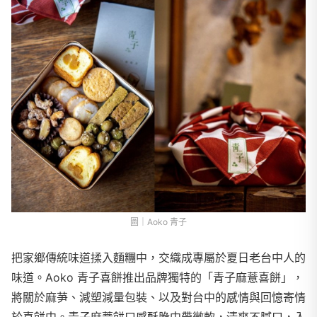
圖｜Aoko 青子
把家鄉傳統味道揉入麵糰中，交織成專屬於夏日老台中人的
味道。Aoko 青子喜餅推出品牌獨特的「青子麻薏喜餅」，
將關於麻芛、減塑減量包裝、以及對台中的感情與回憶寄情