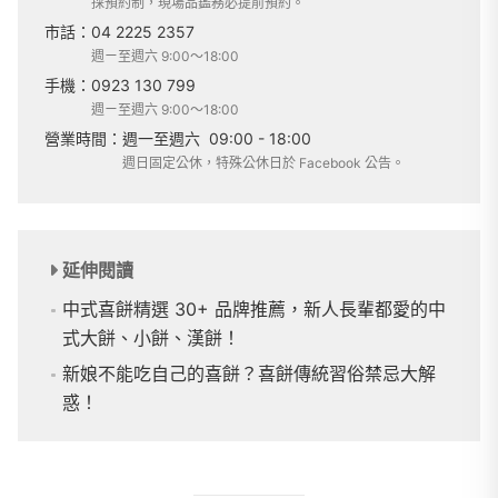
採預約制，現場品鑑務必提前預約。
市話：
04 2225 2357
週ㄧ至週六 9:00～18:00
手機：
0923 130 799
週ㄧ至週六 9:00～18:00
營業時間：
週一至週六
09:00 - 18:00
週日固定公休，特殊公休日於 Facebook 公告。
延伸閱讀
中式喜餅精選 30+ 品牌推薦，新人長輩都愛的中
式大餅、小餅、漢餅！
新娘不能吃自己的喜餅？喜餅傳統習俗禁忌大解
惑！