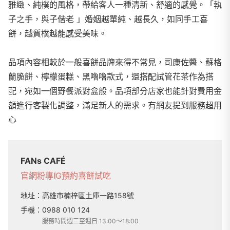
雅緻、純樸的風格，帶給客人一種清新、舒適的感覺。「執
子之手，與子偕老 」婚姻越單純、越長久，如同手工喜
餅，越質樸越能感受美味。
品項內容相較於一般喜餅品牌來得不常見，司康佐醬、蘇格
蘭脆餅、檸檬蛋糕、黑嚕嚕款式，還搭配試管花茶作為搭
配，宛如一個野餐派對盒般。品項部分店家也能針對費用金
額進行客製化調整，滿足新人的需求。有網友提到服務超用
心
FANs CAFÉ
官網
粉專
IG
預約喜餅試吃
地址：
高雄市楠梓區土庫一路158號
手機：
0988 010 124
服務時間週三至週日 13:00～18:00