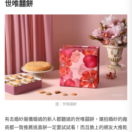
世唯囍餅
圖｜世唯囍餅
有去婚紗展備婚過的新人都聽過的世唯囍餅，連拍婚紗的廠
商都一致推薦挑喜餅一定要試試看！而且脆上的網友大推乾