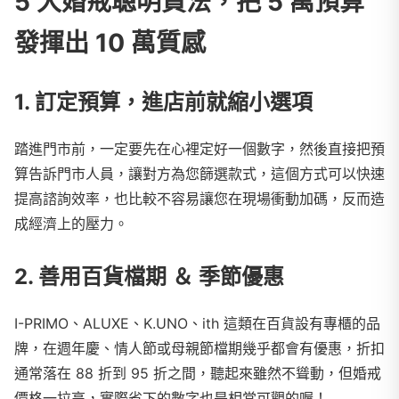
5 大婚戒聰明買法，把 5 萬預算
發揮出 10 萬質感
1. 訂定預算，進店前就縮小選項
踏進門市前，一定要先在心裡定好一個數字，然後直接把預
算告訴門市人員，讓對方為您篩選款式，這個方式可以快速
提高諮詢效率，也比較不容易讓您在現場衝動加碼，反而造
成經濟上的壓力。
2. 善用百貨檔期 ＆ 季節優惠
I-PRIMO、ALUXE、K.UNO、ith 這類在百貨設有專櫃的品
牌，在週年慶、情人節或母親節檔期幾乎都會有優惠，折扣
通常落在 88 折到 95 折之間，聽起來雖然不聳動，但婚戒
價格一拉高，實際省下的數字也是相當可觀的喔！