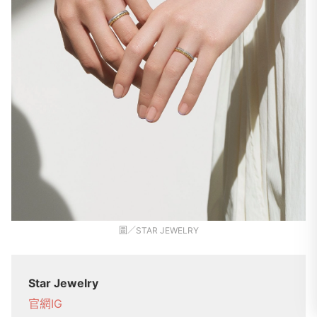
圖／STAR JEWELRY
Star Jewelry
官網
IG