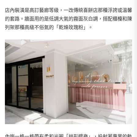
店內裝潢是高訂藝廊等級，一改傳統喜餅店那種浮誇或溫馨
的套路。牆面用的是低調大氣的霧面灰白調，搭配櫃檯和陳
列架那種高級不俗氣的「乾燥玫瑰粉」。
內嵌一格一格帶有柔和光圈「拱形壁龕」，投射著專業的軌