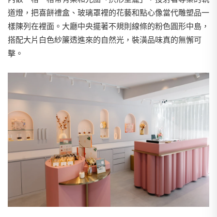
道燈，把喜餅禮盒、玻璃罩裡的花藝和點心像當代雕塑品一
樣陳列在裡面。大廳中央擺著不規則線條的粉色圓形中島，
搭配大片白色紗簾透進來的自然光，裝潢品味真的無懈可
擊。