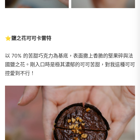
⭐
鹽之花可可卡雷特
以 70% 的苦甜巧克力為基底，表面撒上香脆的堅果碎與法
國鹽之花。剛入口時是極其濃郁的可可苦甜，對我這種可可
控愛到不行！