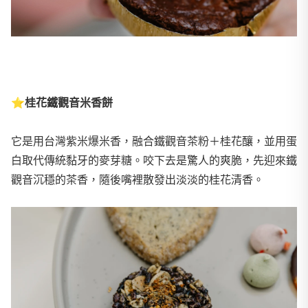
⭐
桂花鐵觀音米香餅
它是用台灣紫米爆米香，融合鐵觀音茶粉＋桂花釀，並用蛋
白取代傳統黏牙的麥芽糖。咬下去是驚人的爽脆，先迎來鐵
觀音沉穩的茶香，隨後嘴裡散發出淡淡的桂花清香。