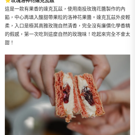
⭐
玫瑰洛神花達克瓦茲
這是一款有果香的達克瓦茲，使用南投玫瑰花醬製作的內
餡，中心再填入酸甜帶果粒的洛神花果醬。達克瓦茲外皮輕
柔，入口是極其高雅玫瑰自然清香，完全沒有廉價化學香精
的假感，第一次吃到這麼自然的玫瑰味！吃起來完全不會太
甜！