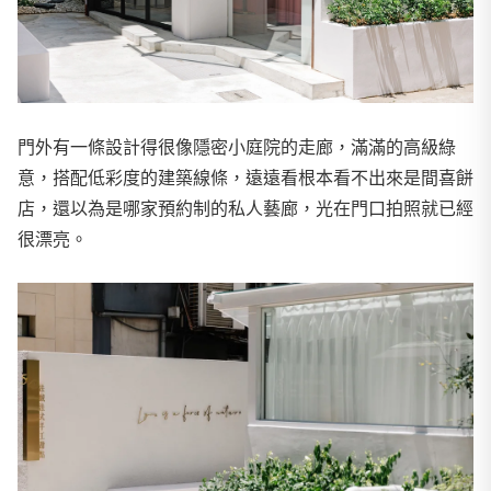
門外有一條設計得很像隱密小庭院的走廊，滿滿的高級綠
意，搭配低彩度的建築線條，遠遠看根本看不出來是間喜餅
店，還以為是哪家預約制的私人藝廊，光在門口拍照就已經
很漂亮。