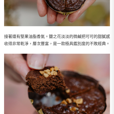
接著還有堅果油脂香氣。鹽之花淡淡的微鹹把可可的甜膩感
收得非常乾淨，層次豐富，是一款極具鑑別度的不敗經典。