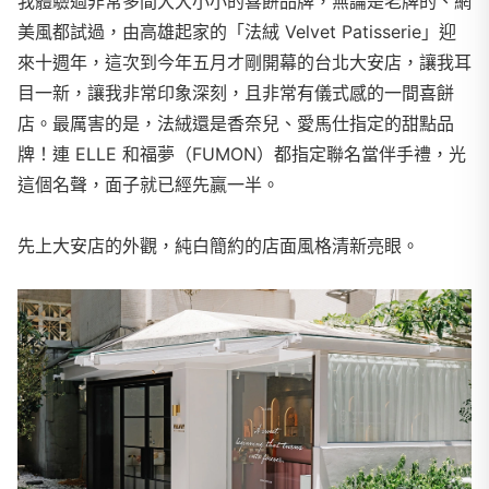
我體驗過非常多間大大小小的喜餅品牌，無論是老牌的、網
美風都試過，由高雄起家的「法絨 Velvet Patisserie」迎
來十週年，這次到今年五月才剛開幕的台北大安店，讓我耳
目一新，讓我非常印象深刻，且非常有儀式感的一間喜餅
店。最厲害的是，法絨還是香奈兒、愛馬仕指定的甜點品
牌！連 ELLE 和福夢（FUMON）都指定聯名當伴手禮，光
這個名聲，面子就已經先贏一半。
先上大安店的外觀，純白簡約的店面風格清新亮眼。