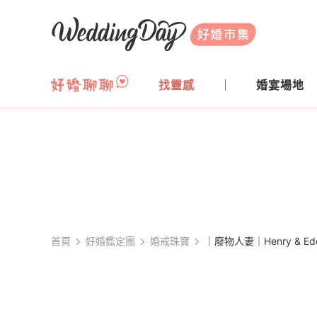
WeddingDay 好婚市集
找靈感
婚宴場地
首頁
好婚鑑定團
婚戒珠寶