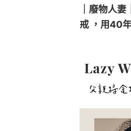
｜廢物人妻｜H
戒 ，用4