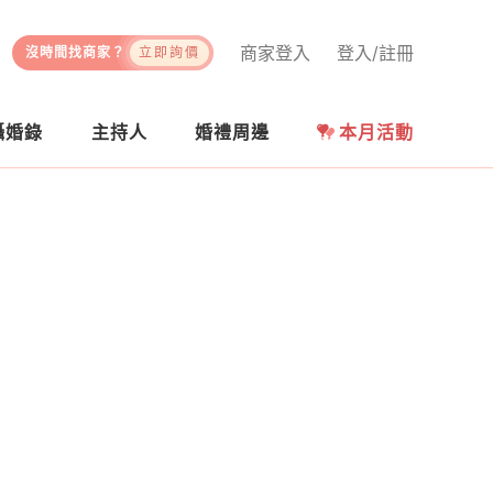
商家登入
登入/註冊
沒時間找商家？
立即詢價
攝婚錄
主持人
婚禮周邊
本月活動