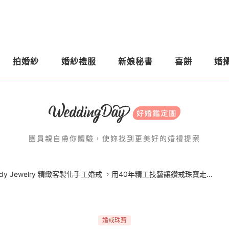
拍婚紗
婚紗禮服
新娘秘書
喜餅
婚
團員親自帶你體驗，使妳找到更美好的婚禮提案
｜廢物人妻｜Henry & Eddy Jewelry 精緻客製化手工婚戒 ，用40年精工技藝讓鑽戒珠寶走入每個人的生活中
婚戒珠寶