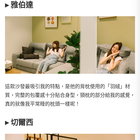
▸ 雅伯達
這款沙發最吸引我的特點，是他的背枕使用的「羽絨」材
質，完整的包覆感十分貼合身型，頸枕的部分給我的感覺，
真的就像我平常睡的枕頭一樣呢！
▸ 切爾西