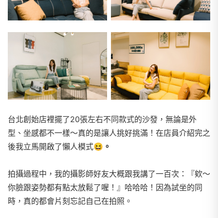
台北創始店裡擺了20張左右不同款式的沙發，無論是外
型、坐感都不一樣～真的是讓人挑好挑滿！在店員介紹完之
後我立馬開啟了懶人模式
😆
。
拍攝過程中，我的攝影師好友大概跟我講了一百次：『欸～
你臉跟姿勢都有點太放鬆了喔！』哈哈哈！因為試坐的同
時，真的都會片刻忘記自己在拍照。