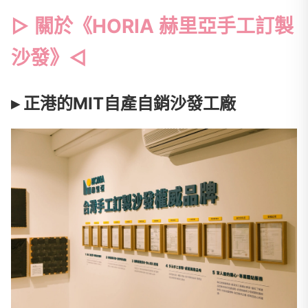
▻ 關於《HORIA 赫里亞手工訂製
沙發》◅
▸ 正港的MIT自產自銷沙發工廠