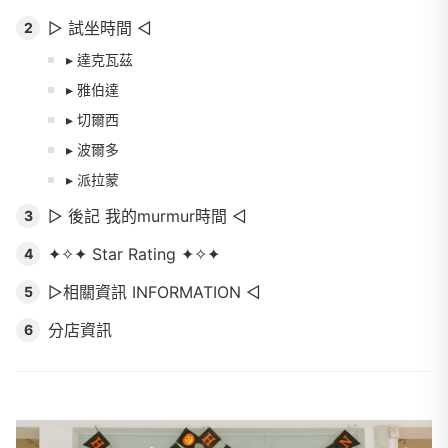
▻ 試坐時間 ◅
2
▸ 達克瓦茲
▸ 雅伯達
▸ 切爾西
▸ 波爾多
▸ 派拉蒙
▻ 後記 我的murmur時間 ◅
3
✦✧✦ Star Rating ✦✧✦
4
▻相關資訊 INFORMATION ◅
5
分店資訊
6