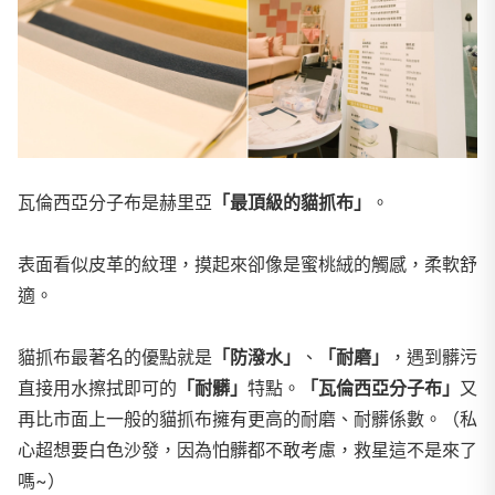
瓦倫西亞分子布是赫里亞
「最頂級的貓抓布」
。
表面看似皮革的紋理，摸起來卻像是蜜桃絨的觸感，柔軟舒
適。
貓抓布最著名的優點就是
「防潑水」
、
「耐磨」
，遇到髒污
直接用水擦拭即可的
「耐髒」
特點。
「瓦倫西亞分子布」
又
再比市面上一般的貓抓布擁有更高的耐磨、耐髒係數。（私
心超想要白色沙發，因為怕髒都不敢考慮，救星這不是來了
嗎~）