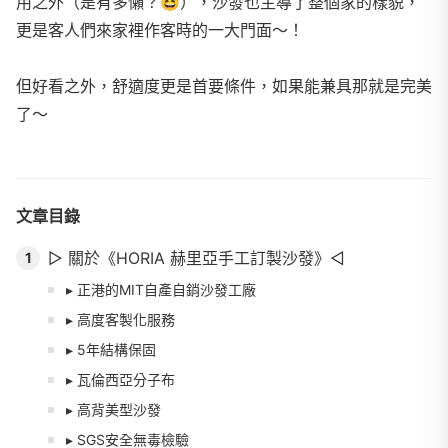
用之外（是有多懶？
😆
），沙發也主導了整個家的樣貌，
更是客人們來家裡作客時的一大門面～！
但好看之外，舒適度更是首要條件，如果能兼具那就是完美
了～
文章目錄
▻ 關於《HORIA 赫里亞手工訂製沙發》◅
1
▸ 正港的MIT自產自銷沙發工廠
▸ 高度客製化服務
▸ 5年結構保固
▸ 瓦倫西亞分子布
▸ 高背美型沙發
▸ SGS安全無毒檢驗