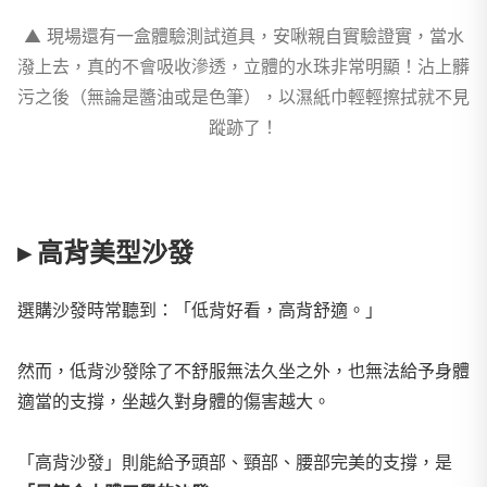
▲ 現場還有一盒體驗測試道具，安啾親自實驗證實，當水
潑上去，真的不會吸收滲透，立體的水珠非常明顯！沾上髒
污之後（無論是醬油或是色筆），以濕紙巾輕輕擦拭就不見
蹤跡了！
▸ 高背美型沙發
選購沙發時常聽到：「低背好看，高背舒適。」
然而，低背沙發除了不舒服無法久坐之外，也無法給予身體
適當的支撐，坐越久對身體的傷害越大。
「高背沙發」則能給予頭部、頸部、腰部完美的支撐，是