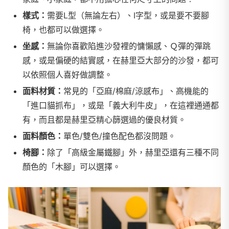
樣式：
需要L型（無論左右）、I字型，或是要不要腳
椅，也都可以做選擇。
坐感：
無論你喜歡陷進沙發裡的慵懶感、Ｑ彈的彈跳
感，或是偏硬的結實感，在赫里亞大部分的沙發，都可
以依照個人喜好做調整。
面料材質：
常見的「亞麻/棉麻/涼感布」、高機能的
「進口貓抓布」，或是「義大利牛皮」，在這裡通通都
有，而且都是赫里亞精心篩選過的優良材質。
面料顏色：
單色/雙色/撞色配色都沒問題。
椅腳：
除了「高級金屬鐵腳」外，赫里亞還有三種不同
顏色的「木腳」可以選擇。