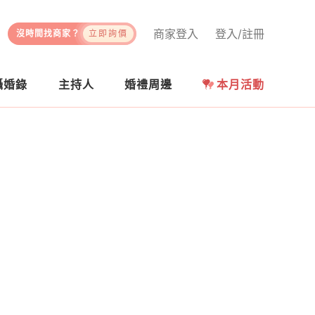
商家登入
登入/註冊
沒時間找商家？
立即詢價
攝婚錄
主持人
婚禮周邊
本月活動