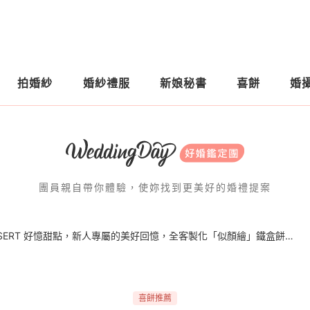
拍婚紗
婚紗禮服
新娘秘書
喜餅
婚
團員親自帶你體驗，使妳找到更美好的婚禮提案
｜AZUMAYO｜H&E DESSERT 好憶甜點，新人專屬的美好回憶，全客製化「似顏繪」鐵盒餅乾！獨一無二的新人同款造型餅乾！
喜餅推薦