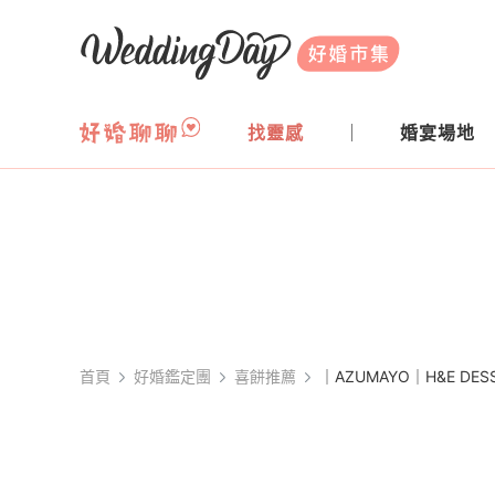
WeddingDay 好婚市集
找靈感
婚宴場地
首頁
好婚鑑定團
喜餅推薦