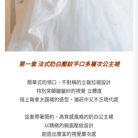
第一套 法式奶白壓紋平口多層次公主裙
簡單式的領口，不對稱的立裁拉褶設計
特別突顯皺皺紗的視覺 立體度
搭上舞會大圓裙的造型，端莊中又不乏現代感
這套帶著簡約、高質感風格的奶白公主裙
以精緻的緞面壓紋設計
創造出豐富的視覺層次感