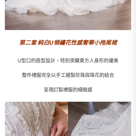
第二套 純白U領繡花性感奢華小拖尾裙
U型口的造型設計，特別突顯東方人身形的優美
整件禮服完全以手工縫製珍珠與珠花的結合
呈現訂製禮服的細緻感