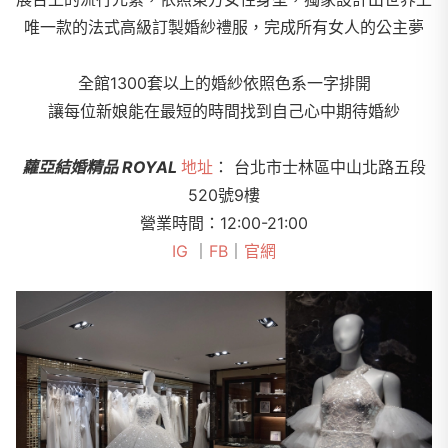
唯一款的法式高級訂製婚紗禮服，完成所有女人的公主夢
全館1300套以上的婚紗依照色系一字排開
讓每位新娘能在最短的時間找到自己心中期待婚紗
蘿亞結婚精品 ROYAL
地址
： 台北市士林區中山北路五段
520號9樓
營業時間：12:00-21:00
IG
｜
FB
｜
官網