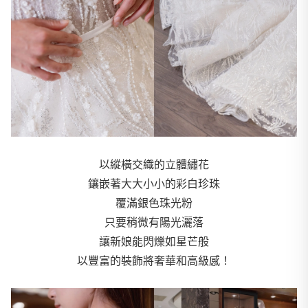
以縱橫交織的立體繡花
鑲嵌著大大小小的彩白珍珠
覆滿銀色珠光粉
只要稍微有陽光灑落
讓新娘能閃爍如星芒般
以豐富的裝飾將奢華和高級感！