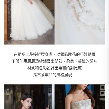
在裙襬上段接近腰身處，以銀飾雕花的巧妙點綴
下段則用層層透紗鋪疊出夢幻、柔美、靜謐的韻味
材質和色彩設計出柔和的對比感
是不落窠臼的風格展現！