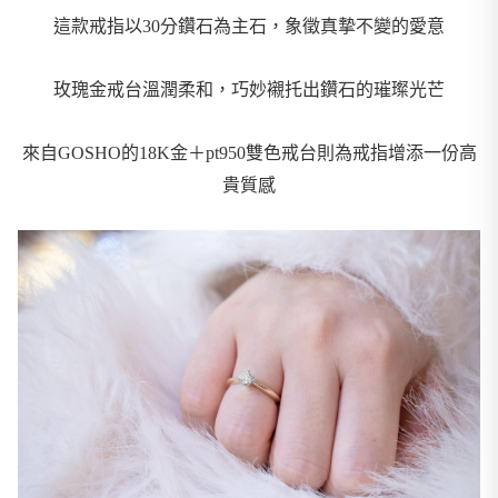
這款戒指以30分鑽石為主石，象徵真摯不變的愛意
玫瑰金戒台溫潤柔和，巧妙襯托出鑽石的璀璨光芒
來自GOSHO的18K金＋pt950雙色戒台則為戒指增添一份高
貴質感