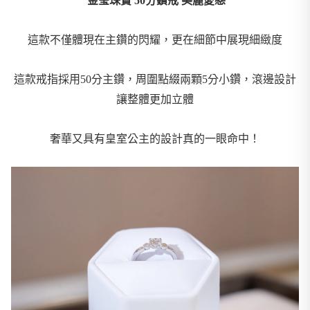
金瑩珠寶 50分鑽戒 美麗愛戀
這款不僅體現在主鑽的閃耀，更在細節中展現細緻度
這款戒指採用50分主鑽，周圍點綴兩顆5分小鑽，滾邊設計
讓整體更加立體
奢華又具有皇室公主的設計真的一眼命中！