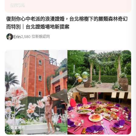
婚宴場地
復刻你心中老派的浪漫證婚，台北榕樹下的蕨類森林奇幻
而特別｜台北證婚場地新提案
Erin
2,580 位新娘認同
婚宴場地