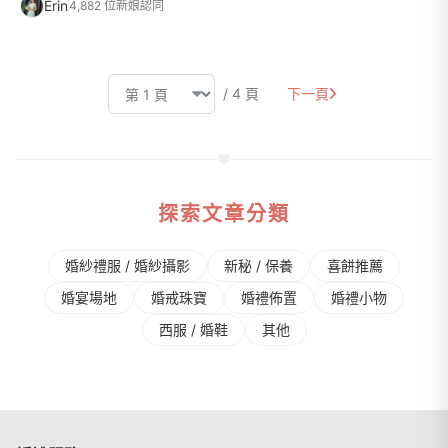
Erin
4,882 位新娘認同
/ 4 頁
下一頁
探索文章分類
婚紗禮服 / 婚紗攝影
新秘 / 保養
喜餅推薦
婚宴場地
婚戒珠寶
婚禮佈置
婚禮⼩物
⻄服 / 婚鞋
其他