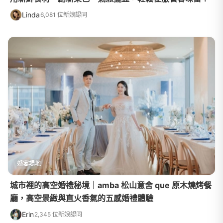
Linda
6,081 位新娘認同
婚宴場地
城市裡的高空婚禮秘境｜amba 松山意舍 que 原木燒烤餐
廳，高空景緻與直火香氣的五感婚禮體驗
Erin
2,345 位新娘認同