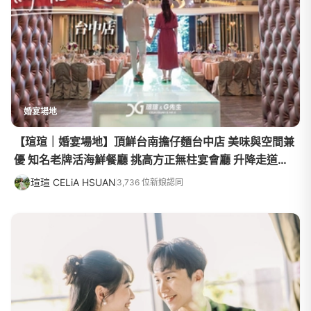
婚宴場地
【瑄瑄｜婚宴場地】頂鮮台南擔仔麵台中店 美味與空間兼
優 知名老牌活海鮮餐廳 挑高方正無柱宴會廳 升降走道、
纜車巨星般進場
瑄瑄 CELiA HSUAN
3,736 位新娘認同