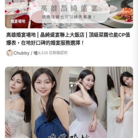
婚宴場地
高雄婚宴場地 | 晶綺盛宴聯上大飯店 | 頂級菜餚也能CP值
爆表，在地好口碑的婚宴服務選擇！
Chubby / 唯
6,325 位新娘認同