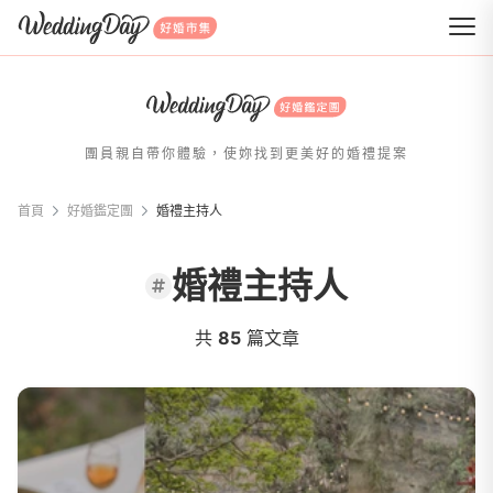
WeddingDay 好婚市集
團員親自帶你體驗，使妳找到更美好的婚禮提案
首頁
好婚鑑定團
婚禮主持人
婚禮主持人
共
85
篇文章