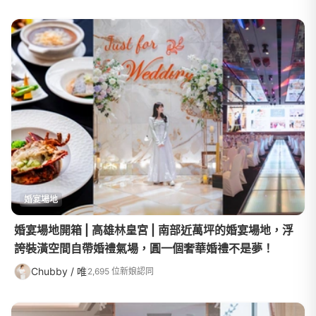
婚宴場地
婚宴場地開箱 | 高雄林皇宮 | 南部近萬坪的婚宴場地，浮
誇裝潢空間自帶婚禮氣場，圓一個奢華婚禮不是夢！
Chubby / 唯
2,695 位新娘認同