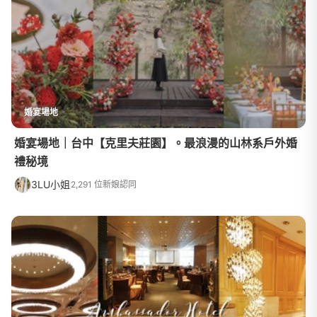
婚宴場地
婚宴場地｜台中【克里夫莊園】。最浪漫的山林系戶外婚
禮秘境
3LU小姐
2,291 位新娘認同