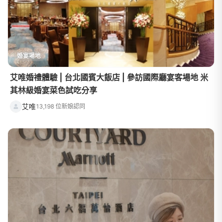
婚宴場地
艾唯婚禮體驗 | 台北國賓大飯店 | 參訪國際廳宴客場地 米
其林級婚宴菜色試吃分享
艾唯
13,198 位新娘認同