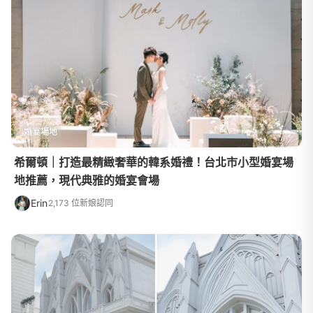
婚宴場地
希爾頓｜打造最精緻奢華的韓系婚禮！台北市小型婚宴場
地推薦，現代典雅的婚宴會場
Erin
2,173 位新娘認同