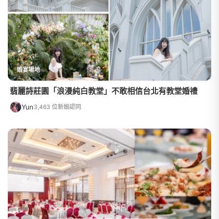
婚宴場地
翡麗詩莊園「浪漫純白教堂」不敢相信台北有教堂婚禮
Yun
3,463 位新娘認同