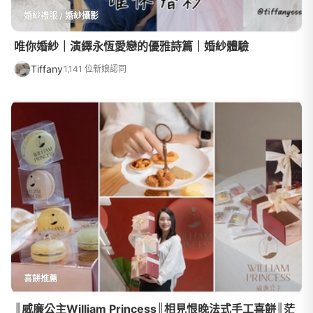
婚紗禮服 / 婚紗攝影
唯你婚紗｜演繹永恆愛戀的優雅詩篇｜婚紗體驗
Tiffany
1,141 位新娘認同
喜餅推薦
║威廉公主William Princess║相見恨晚法式手工喜餅║茫