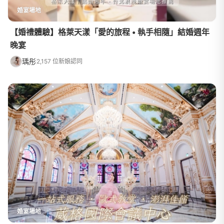
婚宴場地
【婚禮體驗】格萊天漾「愛的旅程 • 執手相隨」結婚週年
晚宴
瑀彤
2,157 位新娘認同
婚宴場地