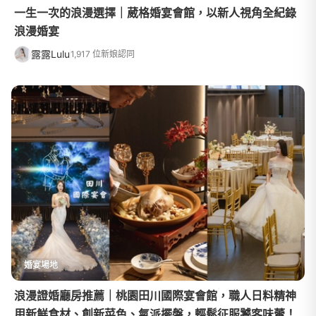
一生一次的浪漫選擇｜葳格婚宴會館，以新人視角全紀錄
浪漫婚宴
露露Lulu
1,917 位新娘認同
婚宴場地
浪漫證婚廳房推薦｜桃園田川國際宴會館，職人日料精神
用新鮮食材、創新菜色、氣派擺盤，輕鬆征服饕客味蕾！