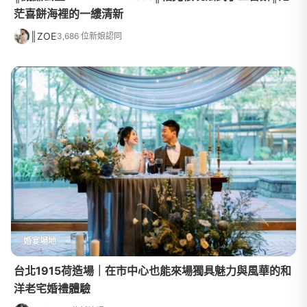
茫喜餅海裡的一縷清新
║ZOE
3,686 位新娘認同
婚宴場地
台北1915荷造場｜在市中心也能來場獨具魅力與風華的和
洋老宅婚禮體驗