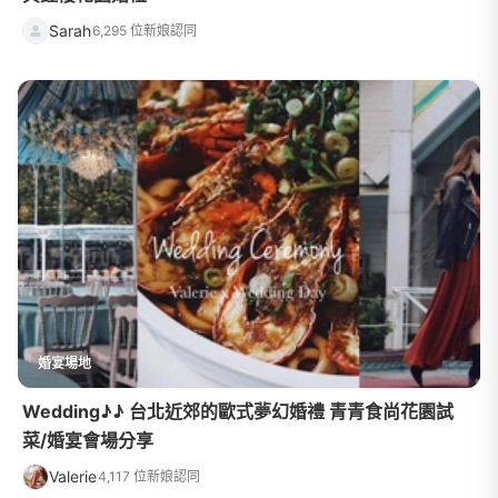
Sarah
6,295 位新娘認同
婚宴場地
Wedding♪♪ 台北近郊的歐式夢幻婚禮 青青食尚花園試
菜/婚宴會場分享
Valerie
4,117 位新娘認同