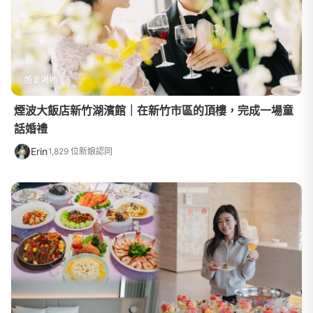
婚宴場地
煙波大飯店新竹湖濱館｜在新竹市區的頂樓，完成一場童
話婚禮
Erin
1,829 位新娘認同