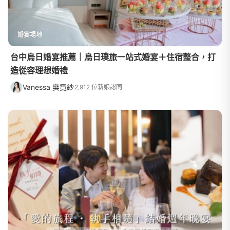
婚宴場地
台中烏日婚宴推薦｜烏日璞旅一站式婚宴＋住宿整合，打
造從容理想婚禮
Vanessa 樊霓紗
2,912 位新娘認同