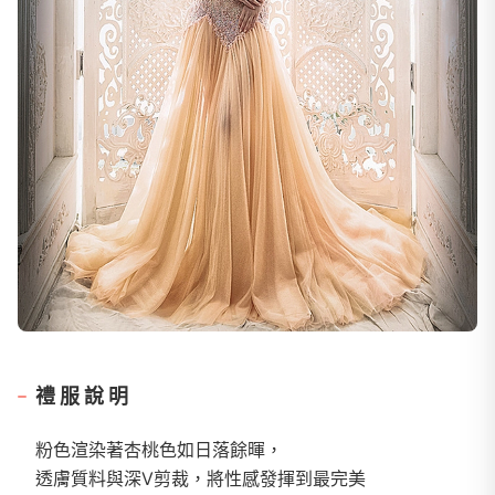
禮服說明
粉色渲染著杏桃色如日落餘暉，
透膚質料與深V剪裁，將性感發揮到最完美