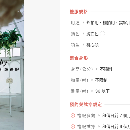
禮服規格
用途
外拍用、棚拍用、宴客
顏色
純白色
領型
桃心領
適合身形
身高(公分)
不限制
胸圍(吋)
不限制
臀圍(吋)
36 以下
預約與試穿規定
禮服參觀
租借日前 7 個
禮服試穿
租借日前 6 