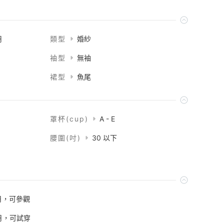
用
類型
婚紗
袖型
無袖
裙型
魚尾
罩杯(cup)
A - E
腰圍(吋)
30 以下
月，可參觀
個月，可試穿