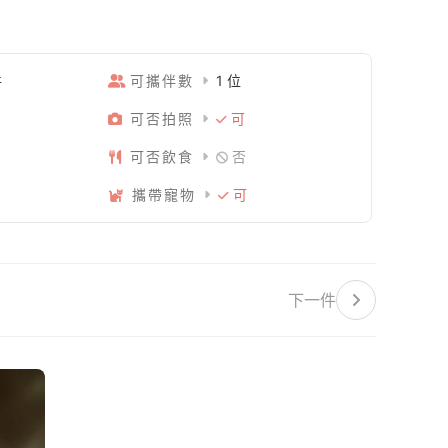
件
可攜伴數
1 位
可否拍照
可
可否飲食
否
攜帶寵物
可
下一件