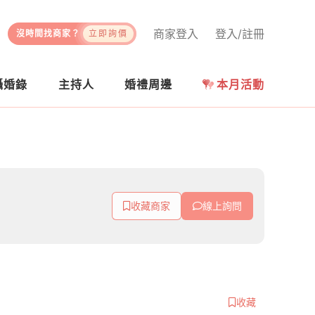
商家登入
登入/註冊
沒時間找商家？
立即詢價
攝婚錄
主持人
婚禮周邊
本月活動
收藏商家
線上詢問
收藏