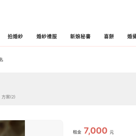
拍婚紗
婚紗禮服
新娘秘書
喜餅
婚
名
方案(2)
7,000
租金
元