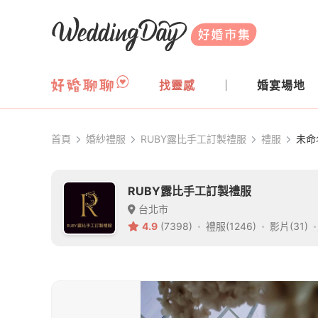
WeddingDay 好婚市集
找靈感
婚宴場地
首頁
婚紗禮服
RUBY露比手工訂製禮服
禮服
未命
RUBY露比手工訂製禮服
台北市
4.9
(7398)
禮服(1246)
影片(31)