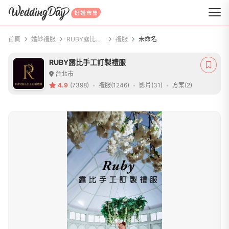
WeddingDay 好婚市集
首頁
婚紗禮服
RUBY露比手工訂製禮服
禮服
未命名
RUBY露比手工訂製禮服
台北市
4.9
(7398)
禮服(1246)
影片(31)
方案(2)