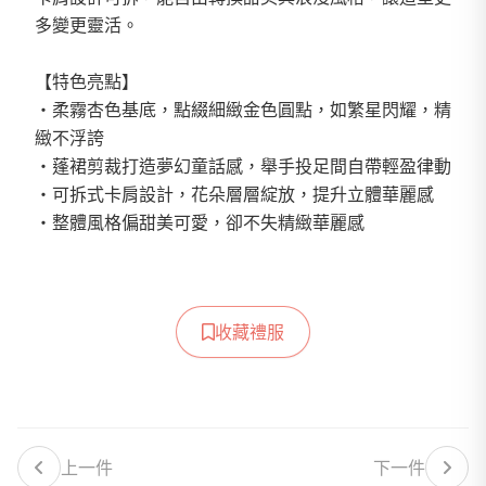
多變更靈活。
【特色亮點】
・柔霧杏色基底，點綴細緻金色圓點，如繁星閃耀，精
緻不浮誇
・蓬裙剪裁打造夢幻童話感，舉手投足間自帶輕盈律動
・可拆式卡肩設計，花朵層層綻放，提升立體華麗感
・整體風格偏甜美可愛，卻不失精緻華麗感
收藏禮服
上一件
下一件