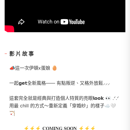
影片故事
📣這一次伊頓x蛋娘 🥚
一起𝗴𝗲𝘁全新風格—— 有點叛逆、又格外放鬆⸝⸝⸝
這套完全就是經典與打造個人特質的亮眼𝗹𝗼𝗼𝗸 👀 .ᐟ.ᐟ
用最 chill 的方式～重新定義「穿婚紗」的樣子☁️🤍
🏹
_______⚡⚡⚡ 𝐂𝐎𝐌𝐈𝐍𝐆 𝐒𝐎𝐎𝐍 ⚡⚡⚡ _______