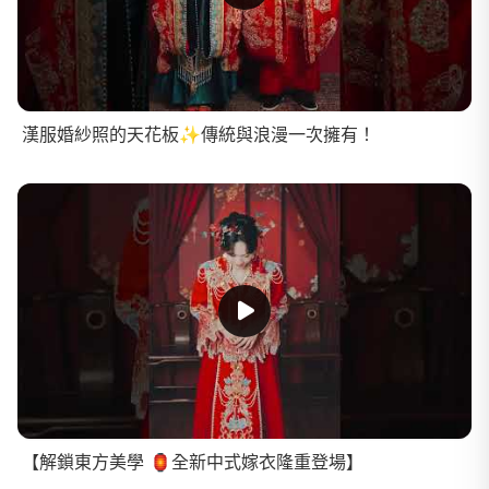
漢服婚紗照的天花板✨傳統與浪漫一次擁有！
【解鎖東方美學 🏮全新中式嫁衣隆重登場】