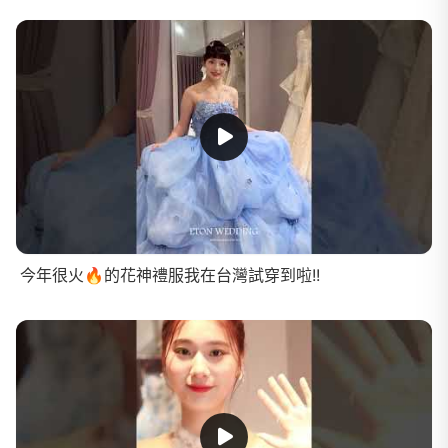
今年很火🔥的花神禮服我在台灣試穿到啦!!