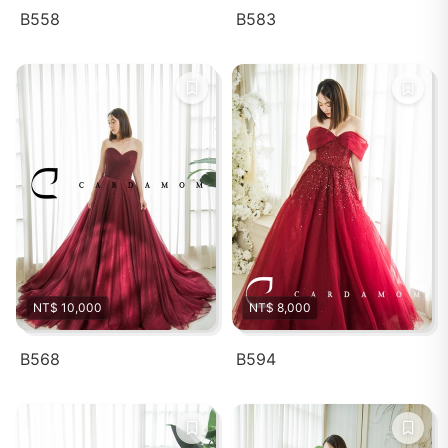
B558
B583
NT$ 10,000
NT$ 8,000
B568
B594