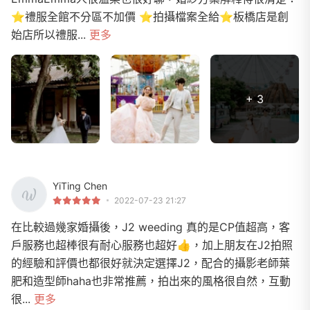
⭐️禮服全館不分區不加價 ⭐️拍攝檔案全給⭐️板橋店是創
始店所以禮服...
更多
+ 3
YiTing Chen
2022-07-23 21:27
在比較過幾家婚攝後，J2 weeding 真的是CP值超高，客
戶服務也超棒很有耐心服務也超好👍，加上朋友在J2拍照
的經驗和評價也都很好就決定選擇J2，配合的攝影老師葉
肥和造型師haha也非常推薦，拍出來的風格很自然，互動
很...
更多