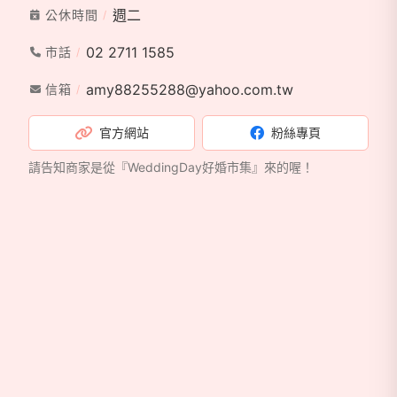
週二
公休時間
桃園館：桃園市 中壢區新生路114號
02 2711 1585
市話
TEL: 03 4222525
amy88255288@yahoo.com.tw
信箱
桃園館：桃園市 中壢區中豐路57號
TEL: 03 4222526
官方網站
粉絲專頁
請告知商家是從『WeddingDay好婚市集』來的喔！