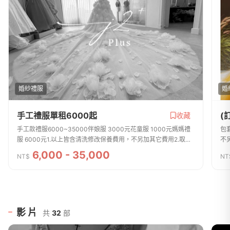
婚紗禮服
婚
手工禮服單租6000起
(
收藏
手工款禮服6000~35000伴娘服 3000元花童服 1000元媽媽禮
包套提
服 6000元1.以上皆含清洗修改保養費用，不另加其它費用2.取禮
不
服時押金5000元 禮服無損傷歸還時，退還全額押金J2 PLUS台
全額押金
6,000 - 35,000
NT$
NT
北旗艦店聯絡電話（０２）２７１１－...
三段
影片
共
32
部