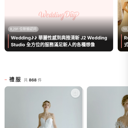
8,291 位新娘認同
10
Wedding♪♪ 華麗性感到典雅清新 J2 Wedding
R
Studio 全方位的服務滿足新人的各種想像
式
禮服
共
868
件