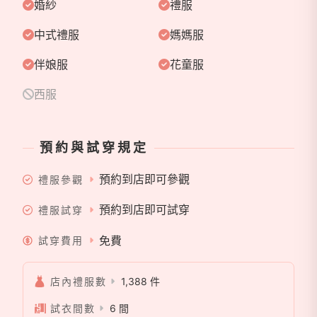
擁有「 專屬知名手工禮服設計師團隊」，從手工製
婚紗
禮服
稿、禮服打版、禮服打樣、布料挑選、蕾絲挑選、手工
中式禮服
媽媽服
製作⋯⋯Only for you, only one手工婚紗！
伴娘服
花童服
❤️J2婚紗企業相關品牌：
西服
❤️J2 Plus 私人訂製婚紗 台北忠孝旗艦館 120坪
❤️J2 Wedding 手工婚紗 板橋館創始館 150坪
預約與試穿規定
❤️J2 Wedding 美式輕婚紗 中壢旗艦館 250坪
❤️HM 精品手工婚紗 板橋館
預約到店即可參觀
禮服參觀
❤️HM 精品手工婚紗 中壢館
❤️Smile Wedding 微笑婚紗 板橋館
預約到店即可試穿
禮服試穿
❤️Smile Wedding 微笑婚紗 中壢館
免費
試穿費用
❤️SOHO韓式自拍 板橋館 信義館
❤️A+禮服設計有限公司
店內禮服數
1,388 件
試衣間數
6 間
我們除了為您獨創「 私人量身訂製精品手工婚紗」包