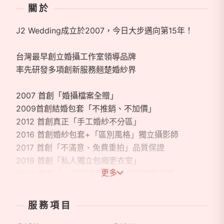
關於
J2 Wedding成立於2007，今日大步邁向第15年！
台灣最早創立婚攝工作室領導品牌
率先研發多項創新服務翹楚婚紗界
2007 首創「婚攝檔案全贈」
2009首創結婚包套「不推銷、不加價」
2012 首創真正「手工婚紗不分區」
2016 首創婚紗包套+「區別風格」獨立攝影師
2017 首創「不滿意、免費重拍」品質保證
2019 首創「私人獨立包廂更衣室」
更多
2020 首創「一間店消費服務多間店禮服任選」
2022 首創「 私人量身訂製精品手工婚紗」包套
服務項目
J2 Plus 台北旗艦館