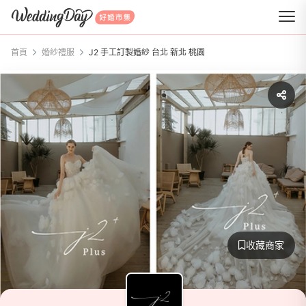
WeddingDay 好婚市集
首頁
婚紗禮服
J2 手工訂製婚紗 台北 新北 桃園
收藏商家