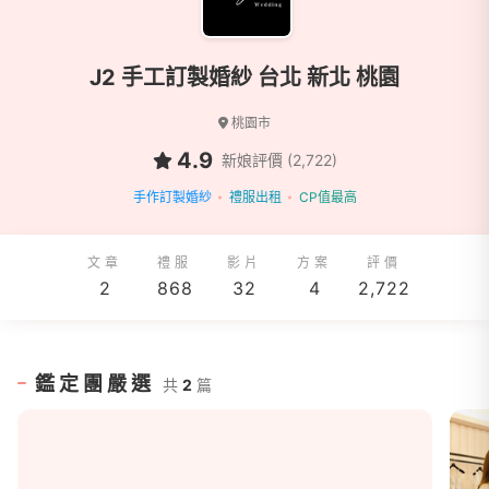
J2 手工訂製婚紗 台北 新北 桃園
桃園市
4.9
新娘評價 (2,722)
手作訂製婚紗
禮服出租
CP值最高
文章
禮服
影片
方案
評價
2
868
32
4
2,722
鑑定團嚴選
共
2
篇