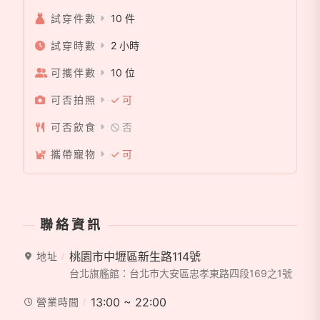
套，並擁有超過1314套精品手工婚紗，無論拍照或宴
試穿件數
10 件
客，真正不分區、不加價，耐心諮詢、專業配搭、任君
試穿時數
2 小時
挑選！
可攜伴數
10 位
五館均位於捷運站、火車站旁，交通便利，步行只需1
可否拍照
可
～5分鐘即達，附近亦有收費停車場、方便停車！
可否飲食
否
J2 Wedding、J2 Plus、微笑婚紗、HM禮服 ，給風格
攜帶寵物
可
獨特、需求細膩的您，享受不一樣的專屬選擇！
台北忠孝旗艦館 : 台北市大安區忠孝東路四段169之1號
(忠孝敦化捷運1號出口1分鐘)
聯絡資訊
停車資訊 : (忠孝東路181巷10弄)
桃園市中壢區新生路114號
地址
台北旗艦館：台北市大安區忠孝東路四段169之1號
板橋館：新北市板橋區雙十路三段20號2樓
13:00 ~ 22:00
營業時間
TEL: 02 22513730