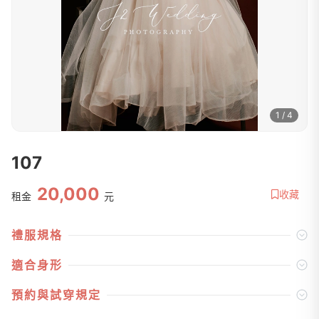
1 / 4
107
20,000
收藏
租金
元
禮服規格
適合身形
預約與試穿規定