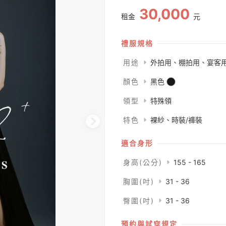
30,000
租金
元
禮服規格
用途
外拍用、棚拍用、宴客
顏色
黑色
領型
特殊領
特色
裸紗、時裝/褲裝
適合身形
身高(公分)
155 - 165
胸圍(吋)
31 - 36
臀圍(吋)
31 - 36
預約與試穿規定