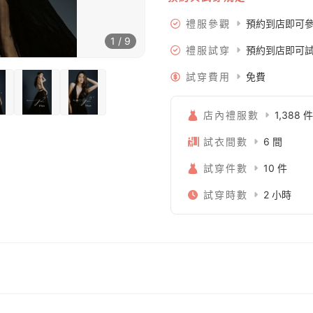
禮服參觀
預約到店即可
1 / 9
禮服試穿
預約到店即可
試穿費用
免費
店內禮服數
1,388 件
試衣間數
6 間
試穿件數
10 件
試穿時數
2 小時