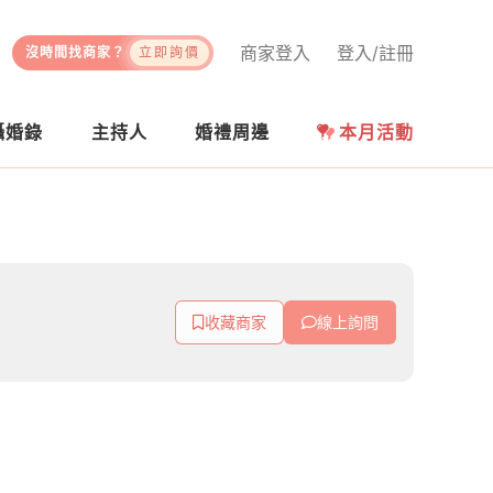
商家登入
登入/註冊
沒時間找商家？
立即詢價
攝婚錄
主持人
婚禮周邊
本月活動
收藏商家
線上詢問