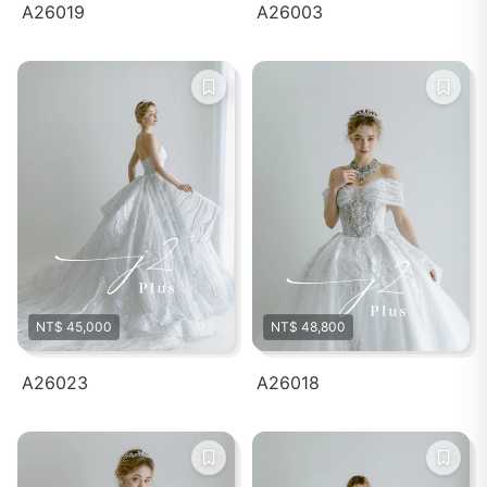
A26019
A26003
NT$ 45,000
NT$ 48,800
A26023
A26018