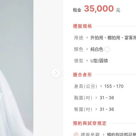
35,000
租金
元
禮服規格
用途
外拍用、棚拍用、宴客
顏色
純白色
領型
U型/圓領
適合身形
身高(公分)
155 - 170
胸圍(吋)
31 - 36
臀圍(吋)
31 - 36
預約與試穿規定
禮服參觀
預約到店即可