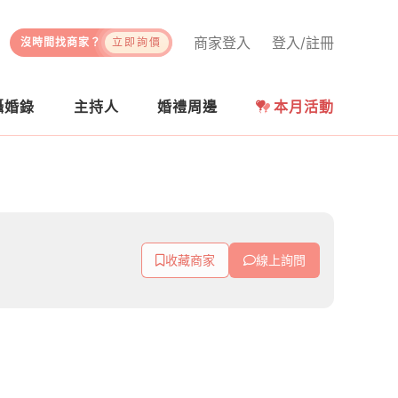
商家登入
登入/註冊
沒時間找商家？
立即詢價
攝婚錄
主持人
婚禮周邊
本月活動
收藏商家
線上詢問