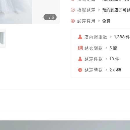
禮服試穿
預約到店即可
1 / 6
試穿費用
免費
店內禮服數
1,388 件
試衣間數
6 間
試穿件數
10 件
試穿時數
2 小時