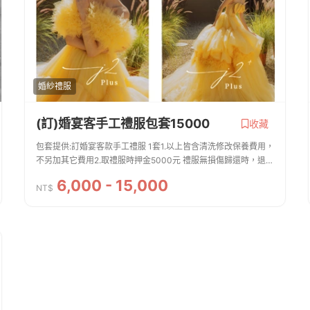
婚紗禮服
(訂)婚宴客手工禮服包套15000
收藏
包套提供:訂婚宴客款手工禮服 1套1.以上皆含清洗修改保養費用，
不另加其它費用2.取禮服時押金5000元 禮服無損傷歸還時，退還
全額押金板橋店預約試穿專線 02 22513730 新北市板橋區雙十
6,000 - 15,000
路三段20號2F(江子翠捷運站1...
NT$