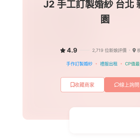
J2 手工訂製婚紗 台北 
園
4.9
2,719 位新娘評價
手作訂製婚紗
禮服出租
CP值
收藏商家
線上詢問