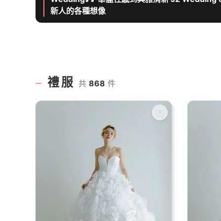
新人的各種想像
禮服
共
868
件