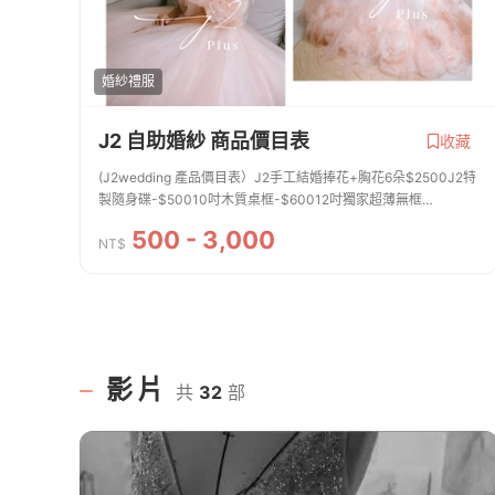
婚紗禮服
J2 自助婚紗 商品價目表
收藏
(J2wedding 產品價目表）J2手工結婚捧花+胸花6朵$2500J2特
製隨身碟-$50010吋木質桌框-$60012吋獨家超薄無框
畫-$120024吋獨家超薄無框畫-$250030吋獨家超薄無框
500 - 3,000
畫-$3500QR code直式謝卡+電子相簿200張$500QR code方
NT$
型...
影片
共
32
部