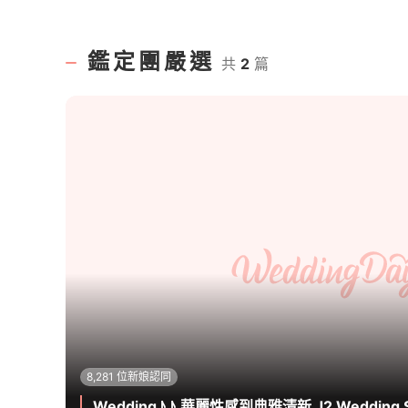
鑑定團嚴選
共
2
篇
8,281 位新娘認同
Wedding♪♪ 華麗性感到典雅清新 J2 Wedding