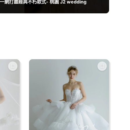
| 一網打盡經典不朽款式- 桃園 J2 wedding