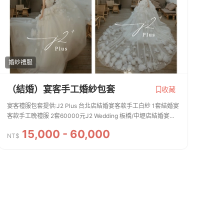
婚紗禮服
（結婚）宴客手工婚紗包套
收藏
宴客禮服包套提供:J2 Plus 台北店結婚宴客款手工白紗 1套結婚宴
客款手工晚禮服 2套60000元J2 Wedding 板橋/中壢店結婚宴客
款手工白紗 1套結婚宴客款手工晚禮服 2套35000元1.以上皆含清
15,000 - 60,000
洗修改保養費用，不...
NT$