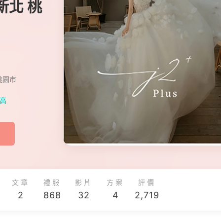
新北 桃
桃園市
最高
文章
禮服
影片
方案
評價
2
868
32
4
2,719