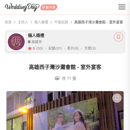
WeddingDay 好婚市集
首頁
主持人
倆人婚禮
平面紀錄
高雄西子灣沙灘會館 - 室外宴客
倆人婚禮
高雄市
5
(20)
紀錄(31)
影片(5)
方案(3)
高雄西子灣沙灘會館 - 室外宴客
共 11 張