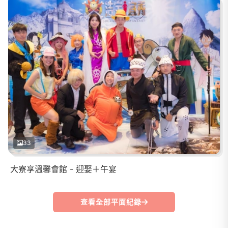
33
大寮享溫馨會館 - 迎娶＋午宴
查看全部平面紀錄