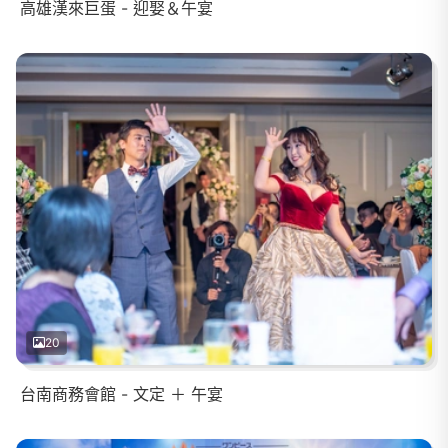
高雄漢來巨蛋 - 迎娶＆午宴
20
台南商務會館 - 文定 ＋ 午宴