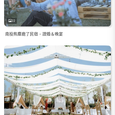
22
南投熊麋鹿了民宿 - 證婚＆晚宴