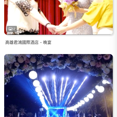
12
高雄君鴻國際酒店 - 晚宴