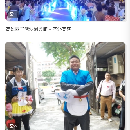
11
高雄西子灣沙灘會館 - 室外宴客
22