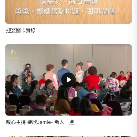
迎娶關卡實錄
暖心主持 婕欣Jamie- 新人一進