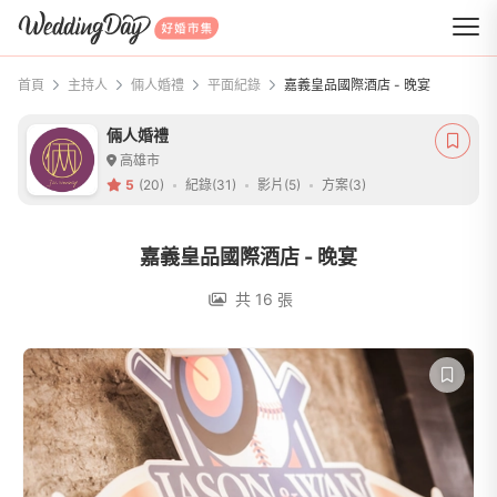
WeddingDay 好婚市集
首頁
主持人
倆人婚禮
平面紀錄
嘉義皇品國際酒店 - 晚宴
倆人婚禮
高雄市
5
(20)
紀錄(31)
影片(5)
方案(3)
嘉義皇品國際酒店 - 晚宴
共 16 張