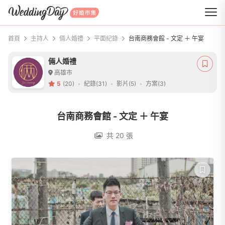
WeddingDay 好婚市集
首頁
主持人
倆人婚禮
平面紀錄
台南商務會館 - 文定 ＋ 午宴
倆人婚禮
高雄市
5
(20)
紀錄(31)
影片(5)
方案(3)
台南商務會館 - 文定 ＋ 午宴
共 20 張