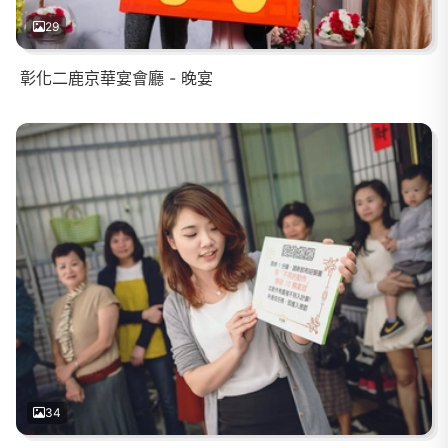
29
彰化二鹿京華宴會廳 - 晚宴
34