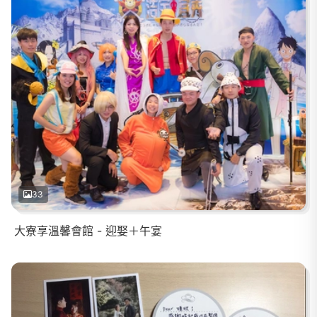
33
大寮享溫馨會館 - 迎娶＋午宴