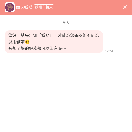
x
倆人婚禮
婚禮主持人
WeddingDay 好婚市集
首頁
主持人
倆人婚禮
今天
您好，請先告知「婚期」，才能為您確認能不能為
您服務唷😊
有想了解的服務都可以留言喔～
17:24
收藏商家