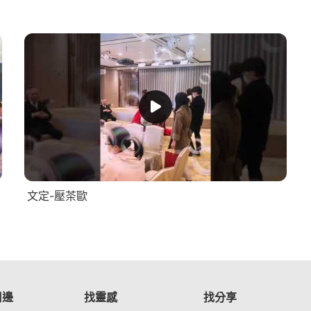
文定-壓茶歐
周邊
找靈感
找分享