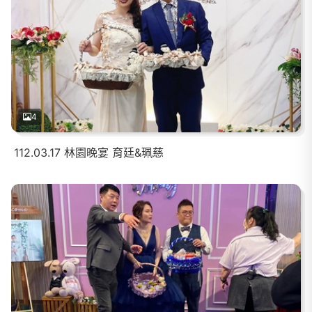
4
112.03.17 林園晚宴 育廷&珮慈