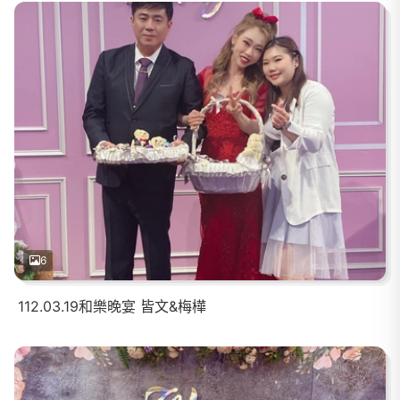
6
112.03.19和樂晚宴 皆文&梅樺