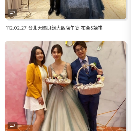
7
112.02.27 台北天賜良緣大飯店午宴 祐全&語祺
3