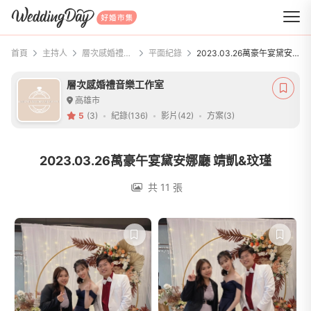
WeddingDay 好婚市集
首頁
主持人
層次感婚禮音樂工作室
平面紀錄
2023.03.26萬豪午宴黛安娜廳 靖凱&玟瑾
層次感婚禮音樂工作室
高雄市
5
(3)
紀錄(136)
影片(42)
方案(3)
2023.03.26萬豪午宴黛安娜廳 靖凱&玟瑾
共 11 張