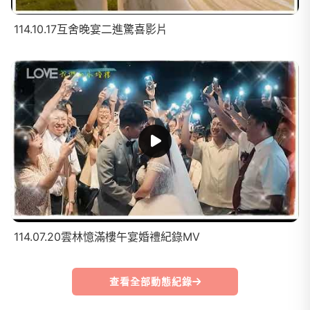
114.10.17互舍晚宴二進驚喜影片
114.07.20雲林憶滿樓午宴婚禮紀錄MV
查看全部動態紀錄