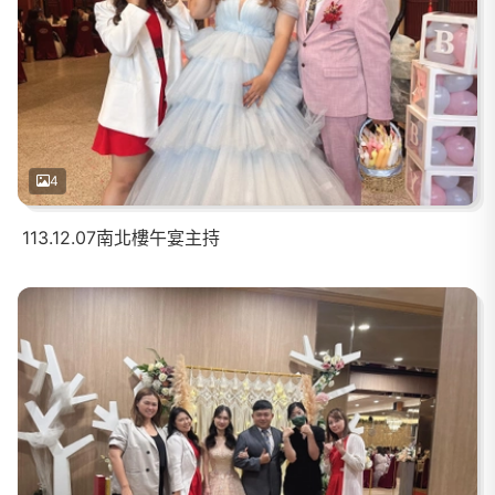
4
113.12.07南北樓午宴主持