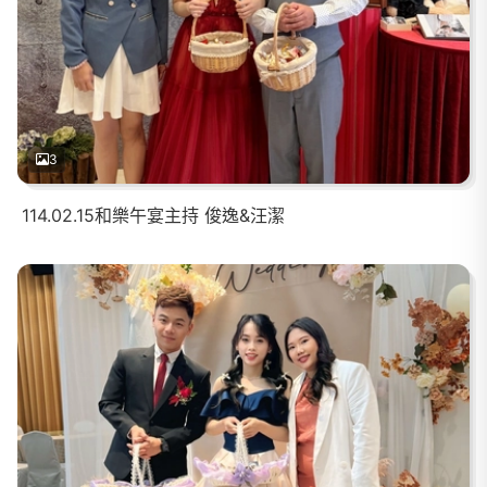
3
114.02.15和樂午宴主持 俊逸&汪潔