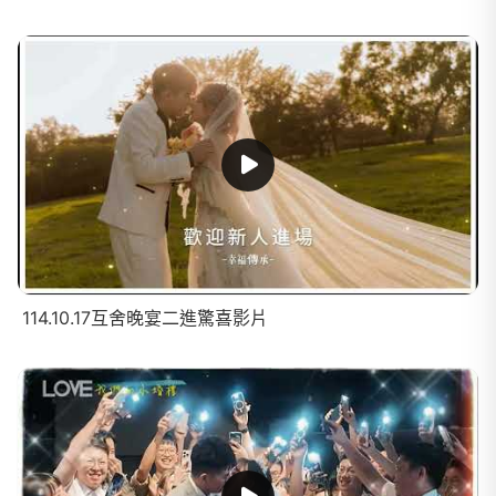
114.10.17互舍晚宴二進驚喜影片