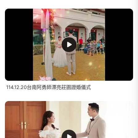
114.12.20台南阿勇師漂亮莊園證婚儀式