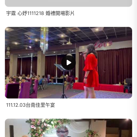
宇霆 心妤1111218 婚禮開場影片
111.12.03台南佳里午宴