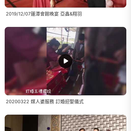
2019/12/07蓮潭會館晚宴 亞鑫&翔羽
20200322 媒人婆服務 訂婚迎娶儀式