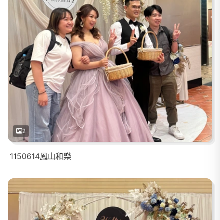
2
1150614鳳山和樂