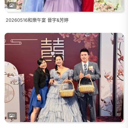
1
20260516和樂午宴 晉宇&芳婷
2