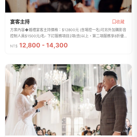
宴客主持
收藏
方案內容◆婚禮宴客主持價格：$12800元 (含場控一名)可另外加購影音
控制人員$1500元/名- 下訂服務項目2項(含)以上，第二項服務享8折優
惠 -服務內容:-宴客流程規劃-流程時間安排-宴客流程主持-專屬故事引
12,800 - 14,300
NT$
言-音樂編排建...