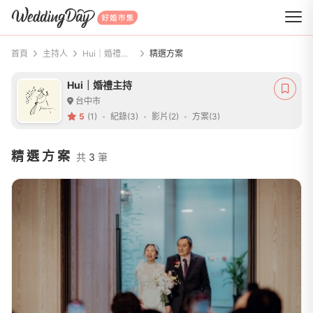
WeddingDay 好婚市集
首頁
主持人
Hui｜婚禮主持
精選方案
Hui｜婚禮主持
台中市
5
(1)
紀錄(3)
影片(2)
方案(3)
精選方案
共
3
筆