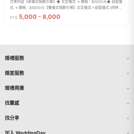
方案內容【單儀式規劃引導】◆ 文定儀式 → 價格：$5000元◆ 迎娶儀
式 → 價格：$5000元【雙儀式規劃引導】文定儀式＋迎娶儀式 (同時段)
原價價格：$10000元優惠價格：$9000元- 下訂服務項目2項(含)以
5,000 - 8,000
NT$
上，第二項服務享8...
婚禮服務
婚宴服務
婚禮周邊
找靈感
找分享
加入 WeddingDay