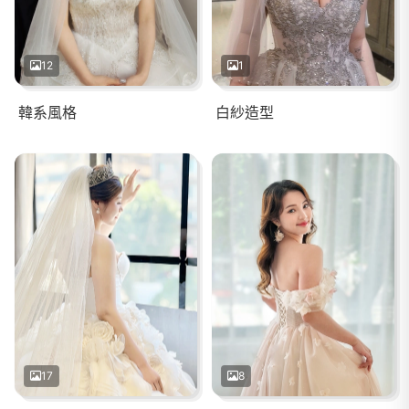
12
1
韓系風格
白紗造型
17
8