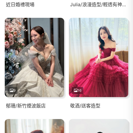
近日婚禮現場
Julia/浪漫造型/輕透有神妝感
9
16
郁珊/新竹煙波飯店
敬酒/送客造型