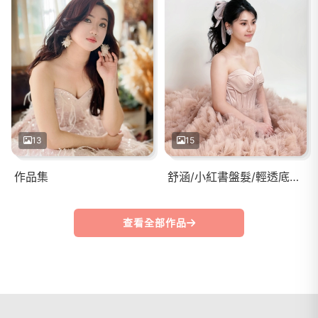
13
15
作品集
舒涵/小紅書盤髮/輕透底妝/有神眼妝
查看全部作品