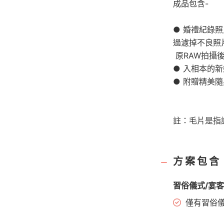
成品包含-
● 婚禮紀錄
過濾掉不良照
​ 原RAW拍攝
● 入相本的
● 附贈精美
註：毛片是指
方案包含
習俗儀式/宴
僅有習俗