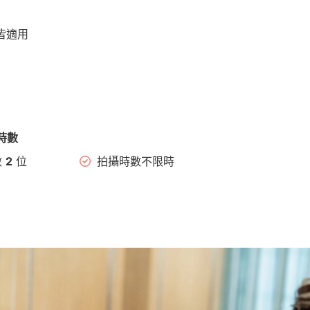
皆適用
時數
數
2
位
拍攝時數不限時