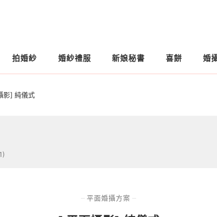
拍婚紗
婚紗禮服
新娘秘書
喜餅
婚
攝影] 純儀式
1)
平面婚攝方案