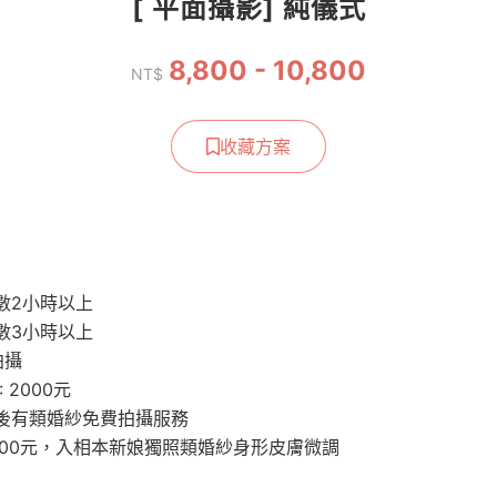
[ 平面攝影] 純儀式
8,800 - 10,800
NT$
收藏方案
數2小時以上
數3小時以上
拍攝
 2000元
後有類婚紗免費拍攝服務
000元，入相本新娘獨照類婚紗身形皮膚微調