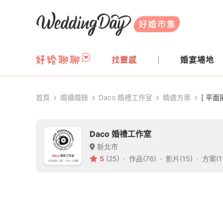
WeddingDay 好婚市集
找靈感
婚宴場地
首頁
婚攝婚錄
Daco 婚禮工作室
精選方案
[ 平面
Daco 婚禮工作室
新北市
5
(25)
作品(76)
影片(15)
方案(1