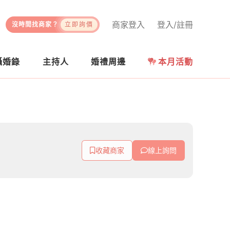
商家登入
登入/註冊
沒時間找商家？
立即詢價
攝婚錄
主持人
婚禮周邊
本月活動
收藏商家
線上詢問