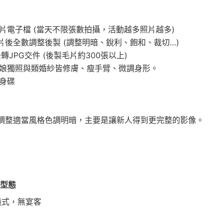
照片電子檔 (當天不限張數拍攝，活動越多照片越多)
片後全數調整後製 (調整明暗、銳利、飽和、裁切…)
後轉JPG交件 (後製毛片約300張以上)
新娘獨照與類婚紗皆修膚、瘦手臂、微調身形。
隨身碟
調整適當風格色調明暗，主要是讓新人得到更完整的影像。
客型態
儀式，無宴客