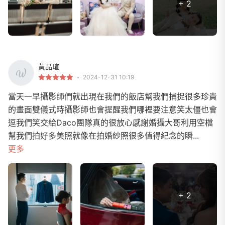
+ 2
黃品瑄
2024-12-31 10:19
當天一早攝影師們就出現在我們的飯店幫我們捕捉很多珍貴
的畫面雙儀式時攝影師也會提醒我們哪裡要注意笑太僵也會
逗我們笑交給Daco團隊真的很放心感謝婚攝大哥利用空檔
幫我們拍好多美照就像在拍婚紗照很多值得紀念的瞬...
更多
+ 2