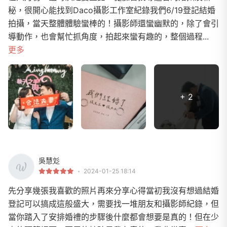
秘，很開心能找到Daco攝影工作室紀錄我們6/19登記結婚
拍攝，當天整體體驗蠻棒的！攝影師還蠻幽默的，除了會引
導動作，也會幫忙抓角度，拍起來蠻有趣的，整個過程...
更多
+ 2
吳慧彣
2024-01-25 18:14
先分享幾張我喜歡的照片再來分享心得當初我沒有想過結婚
登記可以搞成這般盛大，需要找一堆朋友和攝影師紀錄，但
當你踏入了安排婚禮的步驟後什麼都會想要是真的！但在少