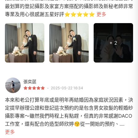
最划算的登記攝影及家宴方案搭配的攝影師及新秘老師非常
專業及用心很感謝五星好評⭐️⭐️⭐️⭐️⭐️
更多
+ 2
張奕莛
2025-05-22 16:34
本來和老公打算年底或是明年再結婚因為家庭狀況因素，決
定提早辦理公證和登記這次預約的是包含男女妝髮的輕婚紗
攝影專案～雖然我們時程上有點趕，但真的非常感謝DACO
工作室，還有配合的造型師欣婷😚從一開始的預約、....
更多