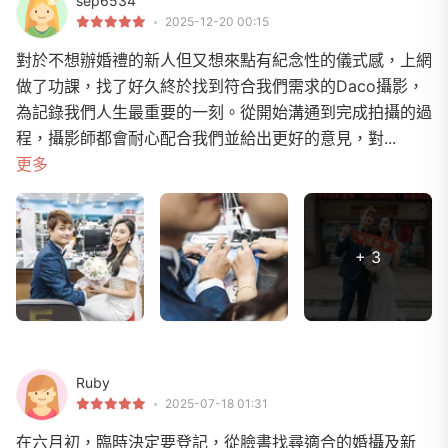
sep6534
2025-12-20 00:15
對於不想辦婚禮的新人但又想來點有紀念性的儀式感，上網
做了功課，找了好久終於找到符合我們需求的Daco攝影，
為記錄我們人生最重要的一刻。從開始溝通到完成拍攝的過
程，攝影師都會耐心配合我們並給出更好的意見，對...
更多
+ 3
Ruby
2025-07-18 01:31
在六月初，臨時決定要登記，從臉書找尋適合的婚攝及新