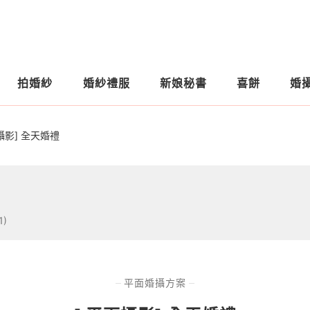
拍婚紗
婚紗禮服
新娘秘書
喜餅
婚
攝影] 全天婚禮
1)
平面婚攝方案