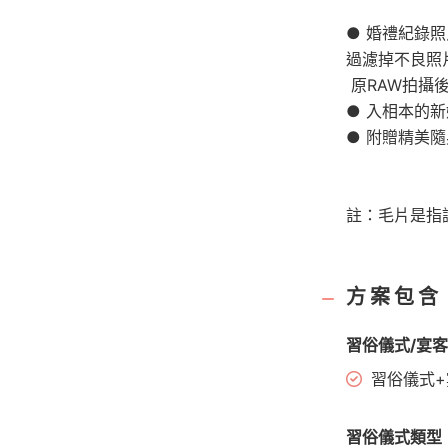
● 婚禮紀錄
過濾掉不良照
​ 原RAW拍攝
● 入相本的
● 附贈精美
註：毛片是指
方案包含
習俗儀式/宴
習俗儀式+
習俗儀式類型