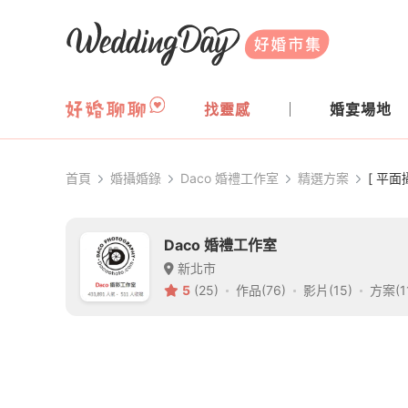
WeddingDay 好婚市集
找靈感
婚宴場地
首頁
婚攝婚錄
Daco 婚禮工作室
精選方案
[ 平面
Daco 婚禮工作室
新北市
5
(25)
作品(76)
影片(15)
方案(1