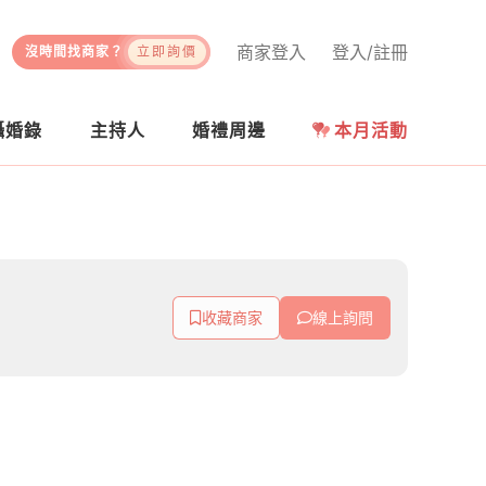
商家登入
登入/註冊
沒時間找商家？
立即詢價
攝婚錄
主持人
婚禮周邊
本月活動
收藏商家
線上詢問