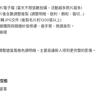
照片電子檔 (當天不限張數拍攝，活動越多照片越多)
片後全數調整後製 (調整明暗、銳利、飽和、裁切…)
後轉JPG交件 (後製毛片約1200張以上)
新娘獨照與類婚紗皆修膚、瘦手臂、微調身形。
隨身碟
調整適當風格色調明暗，主要是讓新人得到更完整的影像。
客型態
宴客