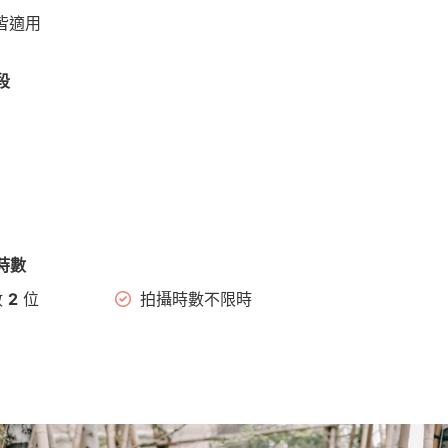
皆適用
段
時數
數
2
位
拍攝時數不限時