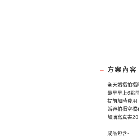
方案內容
全天婚攝拍攝
最早早上6點
提前加時費用 :
婚禮拍攝空檔
加購寫真書2
成品包含-