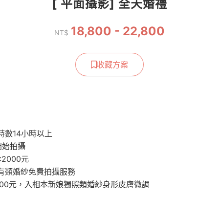
[ 平面攝影] 全天婚禮
18,800 - 22,800
NT$
收藏方案
時數14小時以上
開始拍攝
2000元
有類婚紗免費拍攝服務
000元，入相本新娘獨照類婚紗身形皮膚微調