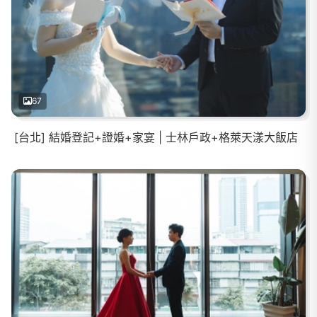
67
[台北] 結婚登記+證婚+家宴 | 士林戶政+格萊天漾大飯店