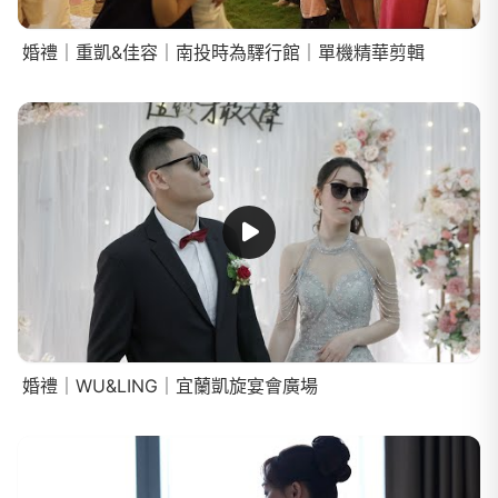
婚禮｜重凱&佳容｜南投時為驛行館｜單機精華剪輯
婚禮｜WU&LING｜宜蘭凱旋宴會廣場