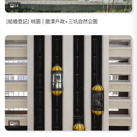
34
[結婚登記] 桃園 | 龍潭戶政+三坑自然公園
81