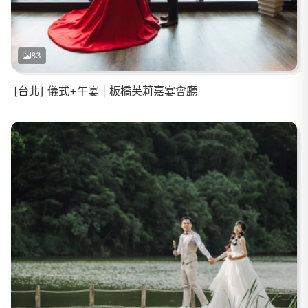
83
[台北] 儀式+午宴 | 板橋芙莉嘉宴會廳