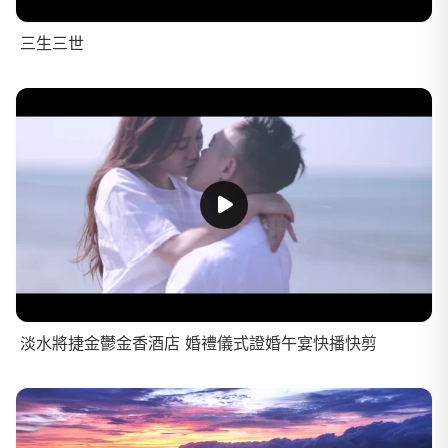
三生三世
淡水將捷金鬱金香酒店 婚禮儀式證婚午宴快播快剪