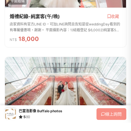
平面婚攝
婚禮紀錄-純宴客(午/晚)
收藏
店家資料有官方LINE ID，可加LINE詢問且告知是從weddingDay看到的
有專屬優惠唷，謝謝。 平面攝影內容：1)結婚登記 $6,0002)純宴客5H
$18,0003)儀式+宴客8H $24,0004)早儀式+晚宴12H $30,000巴富洛
18,000
NT$
影像至少都是1主攝+...
巴富洛影像 Buffalo photos
線上
詢問
5
(6)
平面婚攝