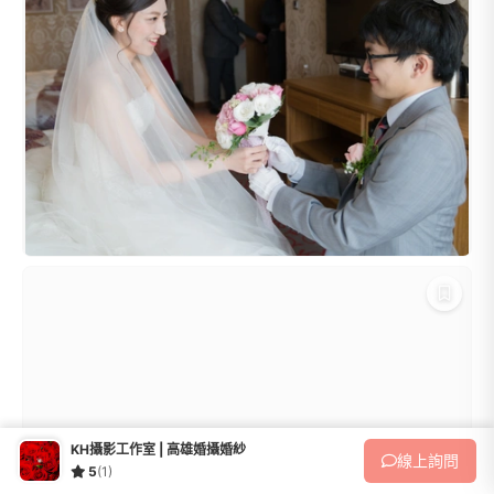
KH攝影工作室 | 高雄婚攝婚紗
線上
詢問
5
(1)