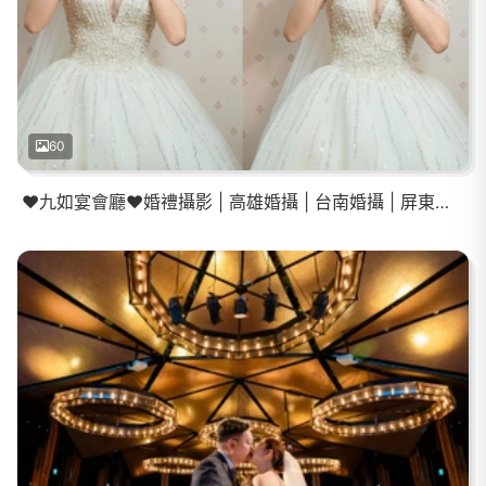
60
❤️九如宴會廳❤️婚禮攝影 | 高雄婚攝 | 台南婚攝 | 屏東婚攝 | 登記結婚 | 教會證婚.