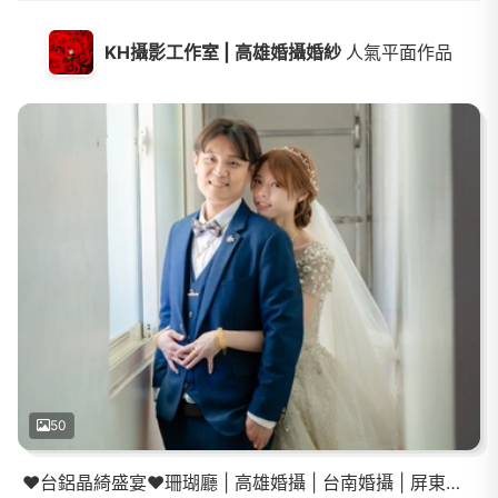
KH攝影工作室 | 高雄婚攝婚紗
人氣平面作品
50
❤️台鋁晶綺盛宴❤️珊瑚廳 | 高雄婚攝 | 台南婚攝 | 屏東婚攝 | 登記結婚 | 教會證婚