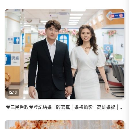
13
❤️三民戶政❤️登記結婚 | 輕寫真 | 婚禮攝影 | 高雄婚攝 |台南攝影