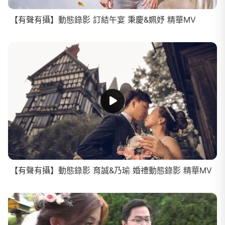
【有聲有攝】動態錄影 訂結午宴 秉慶&姵妤 精華MV
【有聲有攝】動態錄影 育誠&乃瑜 婚禮動態錄影 精華MV