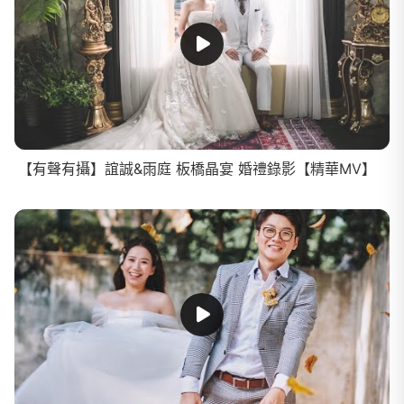
【有聲有攝】誼誠&雨庭 板橋晶宴 婚禮錄影【精華MV】