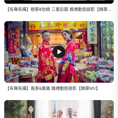
【有聲有攝】樹華&怡頻 三重彭園 婚禮動態錄影【精華MV】
【有聲有攝】寬泰&鳳儀 婚禮動態錄影【精華MV】