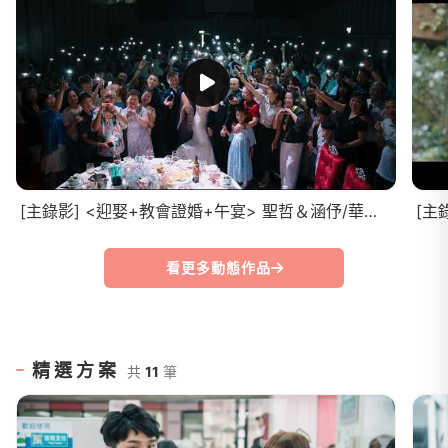
[主錄影] <迎娶+教會證婚+午宴> 聖哲＆涵伃/華麗風采宴會館/精華MV
[主
看更多動態作品
精選方案
共
11
筆