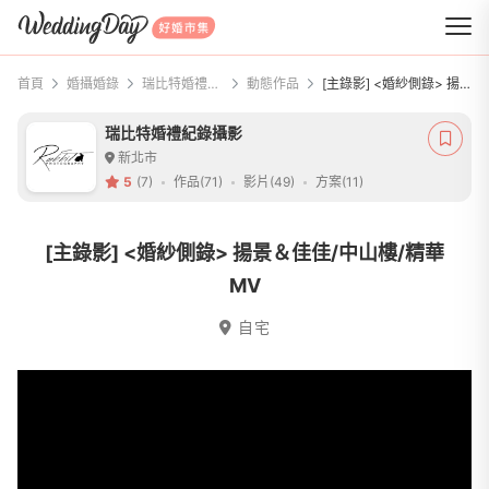
WeddingDay 好婚市集
首頁
婚攝婚錄
瑞比特婚禮紀錄攝影
動態作品
[主錄影] <婚紗側錄> 揚景＆佳佳/中山樓/精華MV
瑞比特婚禮紀錄攝影
新北市
5
(7)
作品(71)
影片(49)
方案(11)
[主錄影] <婚紗側錄> 揚景＆佳佳/中山樓/精華
MV
自宅