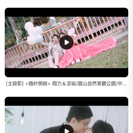
[主錄影] <婚紗側錄> 翔力＆咨瑜/圓山自然景觀公園/中山樓/花卉試驗中心/精華MV