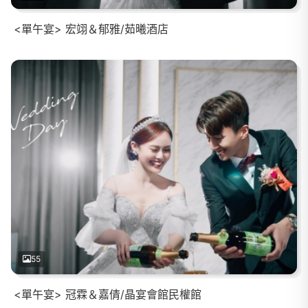
<單午宴> 宏翊＆郁雅/茹曦酒店
55
<單午宴> 冠霖＆嘉倩/晶宴會館民權館