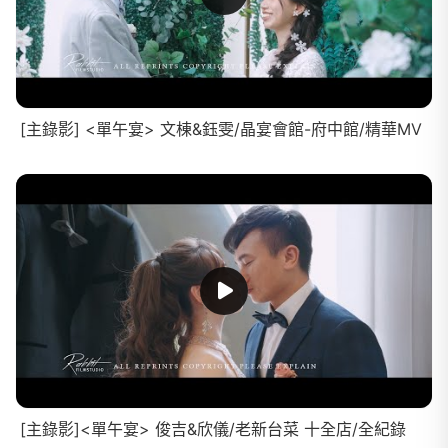
[主錄影] <單午宴> 文棟&鈺雯/晶宴會館-府中館/精華MV
[主錄影]<單午宴> 俊吉&欣儀/老新台菜 十全店/全紀錄