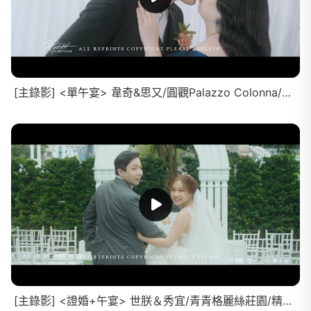
[主錄影] <單午宴> 韋奇&思又/圓觀Palazzo Colonna/全紀錄
[主錄影] <證婚+午宴> 世朕＆秀宜/青青格麗絲莊園/精華MV