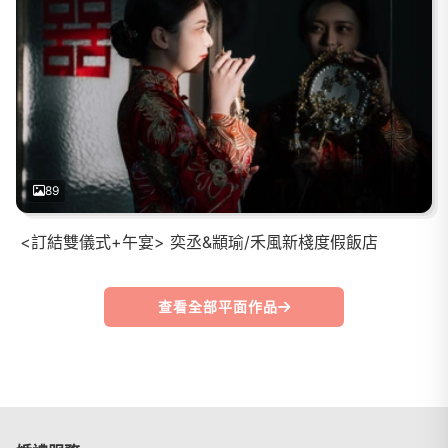
89
<訂結雙儀式+午宴> 奕丞&顓瑜/禾風新棧度假飯店
查看全部平面作品