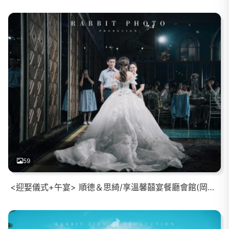
59
<迎娶儀式+午宴> 順德＆思綺/享溫馨囍宴餐廳會館(岡山館)