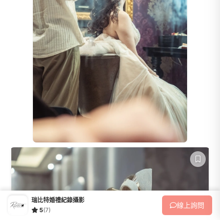
瑞比特婚禮紀錄攝影
線上
詢問
5
(7)