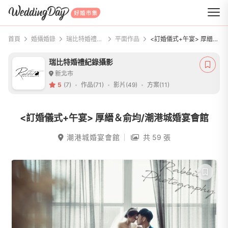
WeddingDay 好婚市集
首頁
婚攝婚錄
瑞比特婚禮紀錄攝影
平面作品
<訂婚儀式+午宴> 厚縉＆俞均/潮港城婚宴會館
瑞比特婚禮紀錄攝影
新北市
5
(7)
作品(71)
影片(49)
方案(11)
<訂婚儀式+午宴> 厚縉＆俞均/潮港城婚宴會館
潮港城婚宴會館
共 59 張