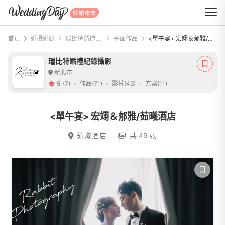
WeddingDay 好婚市集
首頁
婚攝婚錄
瑞比特婚禮紀錄攝影
平面作品
<單午宴> 宏翊＆郁雅/茹曦酒店
瑞比特婚禮紀錄攝影
新北市
5
(7)
作品(71)
影片(49)
方案(11)
<單午宴> 宏翊＆郁雅/茹曦酒店
茹曦酒店
共 49 張