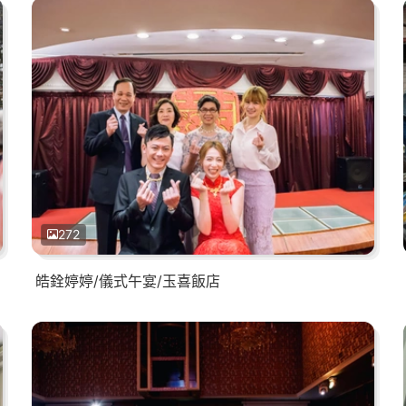
272
皓銓婷婷/儀式午宴/玉喜飯店