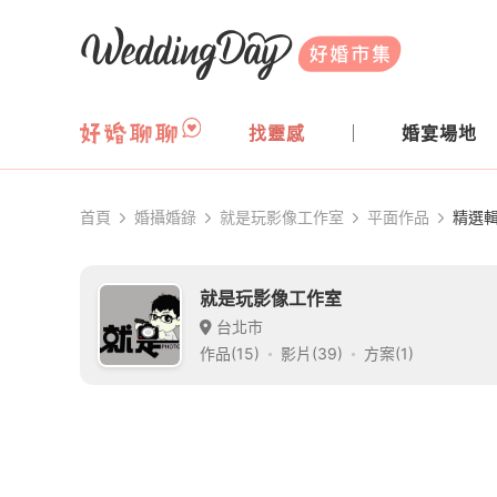
WeddingDay 好婚市集
找靈感
婚宴場地
首頁
婚攝婚錄
就是玩影像工作室
平面作品
精選
就是玩影像工作室
台北市
作品(15)
影片(39)
方案(1)