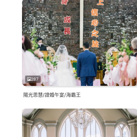
287
陽光思慧/證婚午宴/海霸王