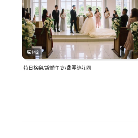
142
特日格樂/證婚午宴/翡麗絲莊園