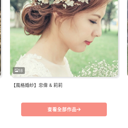
18
【風格婚紗】忠偉 & 莉莉
查看全部作品