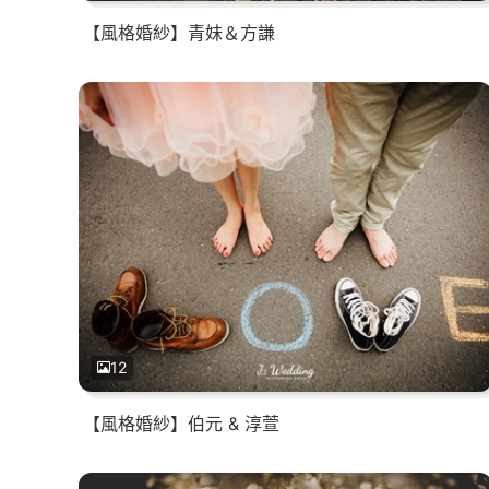
【風格婚紗】青妹＆方謙
12
【風格婚紗】伯元 & 淳萱