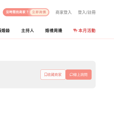
商家登入
登入/註冊
沒時間找商家？
立即詢價
攝婚錄
主持人
婚禮周邊
本月活動
收藏商家
線上詢問