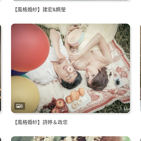
【風格婚紗】建宏&姵瑩
8
【風格婚紗】詩婷＆政忠