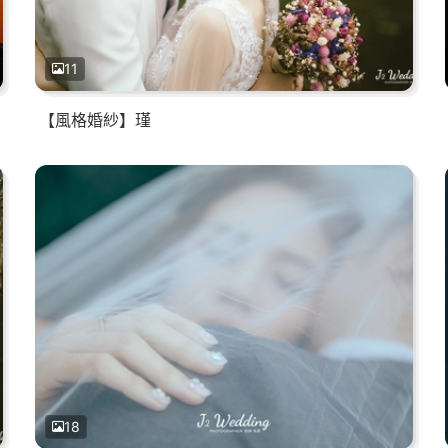
11
【風格婚紗】瑾
18