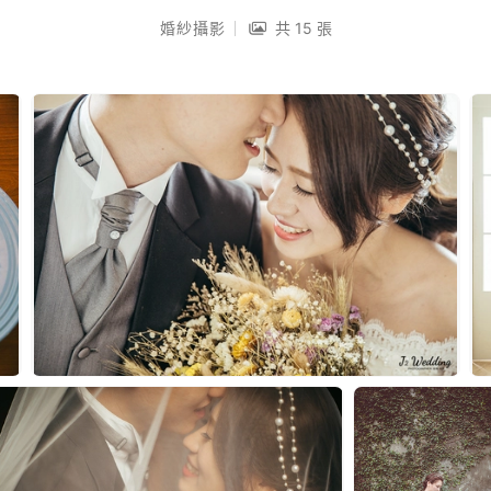
婚紗攝影
共 15 張